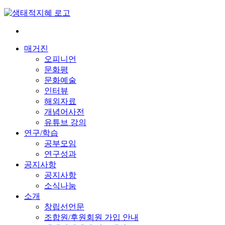
Skip
to
content
전
환
매거진
은
오피니언
빠
문화평
르
문화예술
게
인터뷰
삶
해외자료
은
개념어사전
느
유튜브 강의
리
연구/학습
게
공부모임
연구성과
공지사항
공지사항
소식나눔
소개
창립선언문
조합원/후원회원 가입 안내