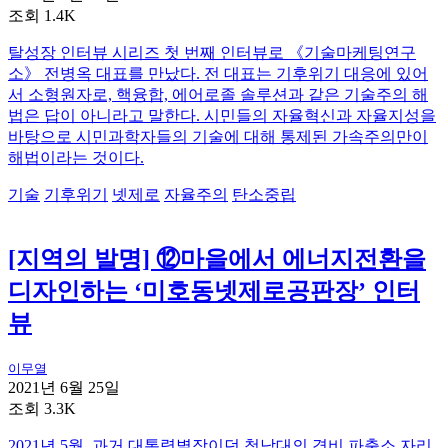
조회 1.4K
탈성장 인터뷰 시리즈 첫 번째 인터뷰로 《기술마케팅연구
소》 전병옥 대표를 만났다. 전 대표는 기후위기 대응에 있어
서 소형원자로, 핵융합, 에어로졸 솔루션과 같은 기술주의 해
법은 답이 아니라고 말한다. 시민들의 자율혁신과 자율지성을
바탕으로 시민과학자들의 기술에 대해 통제된 가속주의만이
해법이라는 것이다.
기술
기후위기
넷제로
자율주의
탄소중립
[지역의 발명] ⑫마을에서 에너지전환을
디자인하는 ‘미호동넷제로공판장’ 인터
뷰
이무열
2021년 6월 25일
조회 3.3K
2021년 5월, 과거 대통령별장이던 청남대의 경비 파출소 자리