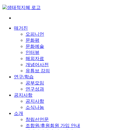
Skip
to
content
전
환
매거진
은
오피니언
빠
문화평
르
문화예술
게
인터뷰
삶
해외자료
은
개념어사전
느
유튜브 강의
리
연구/학습
게
공부모임
연구성과
공지사항
공지사항
소식나눔
소개
창립선언문
조합원/후원회원 가입 안내