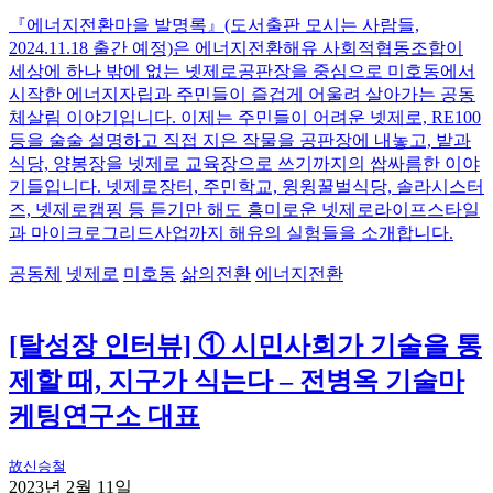
『에너지전환마을 발명록』(도서출판 모시는 사람들,
2024.11.18 출간 예정)은 에너지전환해유 사회적협동조합이
세상에 하나 밖에 없는 넷제로공판장을 중심으로 미호동에서
시작한 에너지자립과 주민들이 즐겁게 어울려 살아가는 공동
체살림 이야기입니다. 이제는 주민들이 어려운 넷제로, RE100
등을 술술 설명하고 직접 지은 작물을 공판장에 내놓고, 밭과
식당, 양봉장을 넷제로 교육장으로 쓰기까지의 쌉싸름한 이야
기들입니다. 넷제로장터, 주민학교, 윙윙꿀벌식당, 솔라시스터
즈, 넷제로캠핑 등 듣기만 해도 흥미로운 넷제로라이프스타일
과 마이크로그리드사업까지 해유의 실험들을 소개합니다.
공동체
넷제로
미호동
삶의전환
에너지전환
[탈성장 인터뷰] ① 시민사회가 기술을 통
제할 때, 지구가 식는다 – 전병옥 기술마
케팅연구소 대표
故신승철
2023년 2월 11일