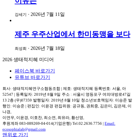
이유는
·
2026년 7월 11일
강세기
제주 우주산업에서 한미동맹을 보다
·
2026년 7월 18일
최성희
2026
생태적지혜 미디어
페이스북 바로가기
유튜브 바로가기
회사: 생태적지혜연구소협동조합
|
제호: 생태적지혜
등록번호: 서울, 아
52547
|
등록일자: 2019년 8월 9일
주소 :
서울시 영등포구
여의대방로47길
13 2층
(우)07359
발행일자: 2019년 8월 10일
청소년보호책임자: 이승준
발
행인: 이승준
|
편집인: 이윤경
편집위원: 공규동, 권희중, 김은미, 김은제, 이
나경,
이연우, 이윤경, 이호찬, 최소연, 최유라, 황선영,
후원계좌 083-089269-04-014(기업은행)
Tel.
02.2636.7756
|
Email.
ecosophialab@gmail.com
맨위로 가기