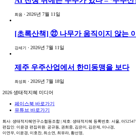
AI 전쟁 뒤에는 우주가 있다 – ‘우
·
2026년 7월 11일
희음
[초록산책] ㉒ 나무가 움직이지 않는 
·
2026년 7월 11일
강세기
제주 우주산업에서 한미동맹을 보다
·
2026년 7월 18일
최성희
2026
생태적지혜 미디어
페이스북 바로가기
유튜브 바로가기
회사: 생태적지혜연구소협동조합
|
제호: 생태적지혜
등록번호: 서울, 아5254
편집인: 이윤경
편집위원: 공규동, 권희중, 김은미, 김은제, 이나경,
이연우, 이윤경, 이호찬, 최소연, 최유라, 황선영,