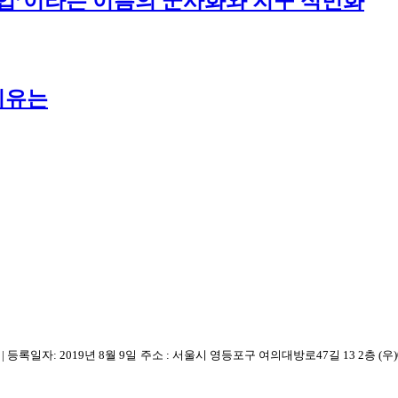
주산업’이라는 이름의 군사화와 지구 식민화
이유는
7
|
등록일자: 2019년 8월 9일
주소 :
서울시 영등포구
여의대방로47길 13 2층
(우)