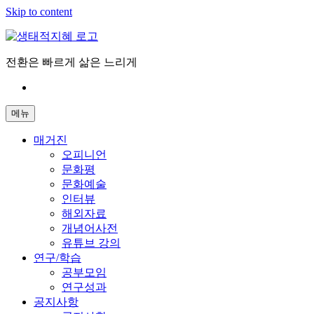
Skip to content
전환은 빠르게 삶은 느리게
메뉴
매거진
오피니언
문화평
문화예술
인터뷰
해외자료
개념어사전
유튜브 강의
연구/학습
공부모임
연구성과
공지사항