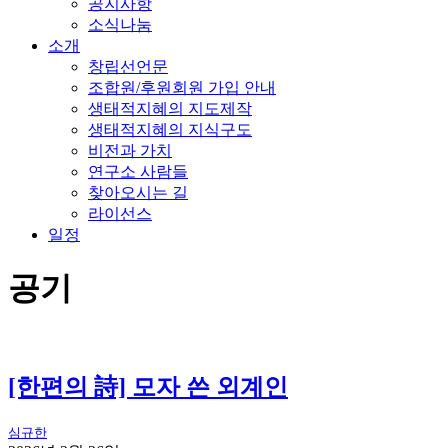
공지사항
소식나눔
소개
창립선언문
조합원/후원회원 가입 안내
생태적지혜의 지도제작
생태적지혜의 지식구도
비전과 가치
연구소 사람들
찾아오시는 길
라이선스
일정
공기
[한편의 詩] 모자 쓴 외계인
심규한