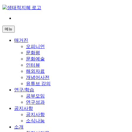
Skip
to
content
전
환
메뉴
은
빠
매거진
르
오피니언
게
문화평
삶
문화예술
은
인터뷰
느
해외자료
리
개념어사전
게
유튜브 강의
연구/학습
공부모임
연구성과
공지사항
공지사항
소식나눔
소개