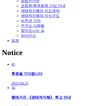
창립선언문
조합원/후원회원 가입 안내
생태적지혜의 지도제작
생태적지혜의 지식구도
비전과 가치
연구소 사람들
찾아오시는 길
라이선스
일정
Notice
41
후원을 기다립니다
2022.04.25
34
웹매거진 《생태적지혜》 투고 안내