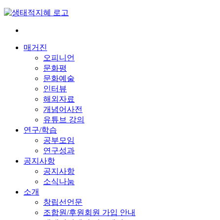
Skip
to
content
전
환
매거진
은
오피니언
빠
문화평
르
문화예술
게
인터뷰
삶
해외자료
은
개념어사전
느
유튜브 강의
리
연구/학습
게
공부모임
연구성과
공지사항
공지사항
소식나눔
소개
창립선언문
조합원/후원회원 가입 안내