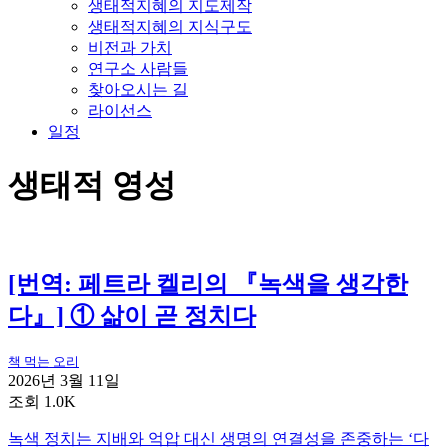
생태적지혜의 지도제작
생태적지혜의 지식구도
비전과 가치
연구소 사람들
찾아오시는 길
라이선스
일정
생태적 영성
[번역: 페트라 켈리의 『녹색을 생각한
다』] ① 삶이 곧 정치다
책 먹는 오리
2026년 3월 11일
조회 1.0K
녹색 정치는 지배와 억압 대신 생명의 연결성을 존중하는 ‘다