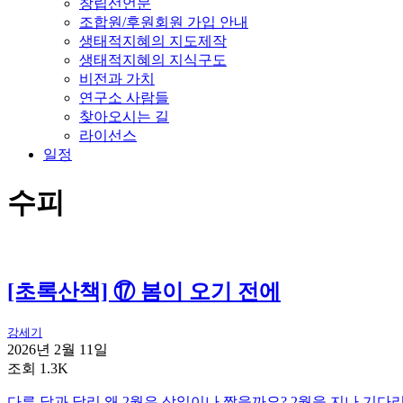
창립선언문
조합원/후원회원 가입 안내
생태적지혜의 지도제작
생태적지혜의 지식구도
비전과 가치
연구소 사람들
찾아오시는 길
라이선스
일정
수피
[초록산책] ⑰ 봄이 오기 전에
강세기
2026년 2월 11일
조회 1.3K
다른 달과 달리 왜 2월은 삼일이나 짧을까요? 2월을 지나 기다