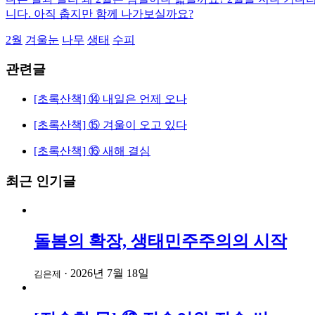
니다. 아직 춥지만 함께 나가보실까요?
2월
겨울눈
나무
생태
수피
관련글
[초록산책] ⑭ 내일은 언제 오나
[초록산책] ⑮ 겨울이 오고 있다
[초록산책] ⑯ 새해 결심
최근 인기글
돌봄의 확장, 생태민주주의의 시작
·
2026년 7월 18일
김은제