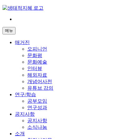
Skip
to
content
전
환
메뉴
은
빠
매거진
르
오피니언
게
문화평
삶
문화예술
은
인터뷰
느
해외자료
리
개념어사전
게
유튜브 강의
연구/학습
공부모임
연구성과
공지사항
공지사항
소식나눔
소개