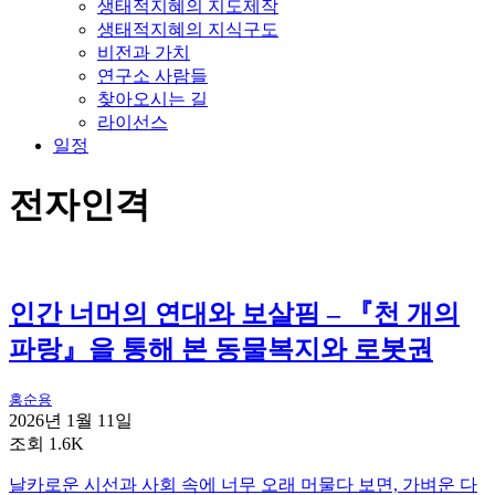
생태적지혜의 지도제작
생태적지혜의 지식구도
비전과 가치
연구소 사람들
찾아오시는 길
라이선스
일정
전자인격
인간 너머의 연대와 보살핌 – 『천 개의
파랑』을 통해 본 동물복지와 로봇권
홍순용
2026년 1월 11일
조회 1.6K
날카로운 시선과 사회 속에 너무 오래 머물다 보면, 가벼운 다