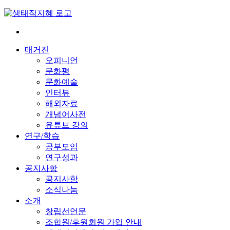
Skip
to
content
전
환
매거진
은
오피니언
빠
문화평
르
문화예술
게
인터뷰
삶
해외자료
은
개념어사전
느
유튜브 강의
리
연구/학습
게
공부모임
연구성과
공지사항
공지사항
소식나눔
소개
창립선언문
조합원/후원회원 가입 안내