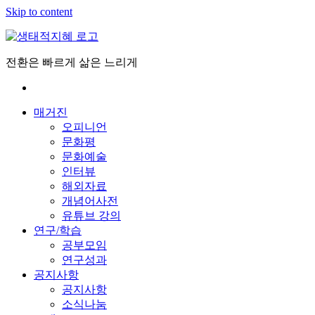
Skip to content
전환은 빠르게 삶은 느리게
매거진
오피니언
문화평
문화예술
인터뷰
해외자료
개념어사전
유튜브 강의
연구/학습
공부모임
연구성과
공지사항
공지사항
소식나눔