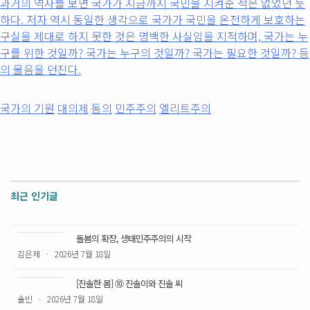
과거의 역사를 보면 국가가 지금까지 국민을 지켜준 적은 없었던 듯
하다. 저자 역시 동일한 생각으로 국가가 국민을 온전하게 보호하는
리
구실을 제대로 하지 못한 것은 명백한 사실임을 지적하며, 국가는 누
구를 위한 것일까? 국가는 누구의 것일까? 국가는 필요한 것일까? 등
게
의 물음을 던진다.
국가의 기원
대의제
동의
민주주의
엘리트주의
최근 인기글
돌봄의 확장, 생태민주주의의 시작
김은제
·
2026년 7월 18일
[진솔한 몸] ⑩ 진솔이와 진솔 씨
솔빈
·
2026년 7월 18일