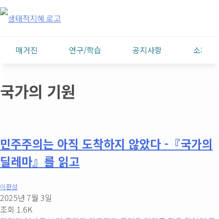
Skip
to
content
전
매거진
연구/학습
공지사항
소개
환
은
국가의 기원
빠
르
민주주의는 아직 도착하지 않았다 -『국가의
게
딜레마』를 읽고
삶
이환성
은
2025년 7월 3일
조회 1.6K
느