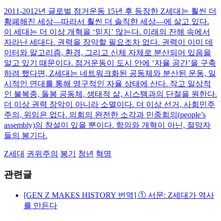
2011-2012년 글로벌 점거운동 15년 후 등장한 Z세대는 훨씬 더
황폐해진 세상—따라서 훨씬 더 솔직한 세상—에 살고 있다.
이 세대는 더 이상 개혁을 ‘믿지’ 않는다. 미래의 잔해 속에서
자라난 세대다. 권력을 장악할 필요조차 없다. 권력이 이미 데
이터와 알고리즘, 환경, 그리고 신체 자체로 분산되어 있음을
알고 있기 때문이다. 점거운동이 도시 안에 ‘자율 공간’을 구축
하려 했다면, Z세대는 네트워크화된 공동체와 분산된 운동, 일
시적인 연대를 통해 영구적인 자율 상태에 산다. 작고 일상적
인 불복종, 돌봄 공동체, 생태적 삶, 시스템과의 단절을 원한다.
더 이상 권력 장악이 아니라 소멸이다. 더 이상 선거, 사회민주
주의, 위임은 없다. 의회의 완전한 소각과 민중회의(people’s
assembly)의 창설이 있을 뿐이다. 항의와 개혁이 아닌, 절망자
들의 봉기다.
Z세대
권위주의
봉기
청년
혁명
관련글
[GEN Z MAKES HISTORY 번역] ① 서문: Z세대가 역사
를 만든다