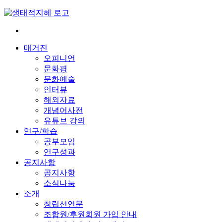
Skip
to
content
전
환
매거진
은
오피니언
빠
문화평
르
문화예술
게
인터뷰
삶
해외자료
은
개념어사전
느
유튜브 강의
리
연구/학습
게
공부모임
연구성과
공지사항
공지사항
소식나눔
소개
창립선언문
조합원/후원회원 가입 안내