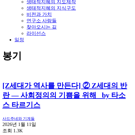
생태적지혜의 지도제작
생태적지혜의 지식구도
비전과 가치
연구소 사람들
찾아오시는 길
라이선스
일정
봉기
[Z세대가 역사를 만든다] ② Z세대의 반
란 — 사회정의의 기쁨을 위해 _by 타소
스 타르기스
사드주네와 기계들
2026년 1월 11일
조회 1.3K