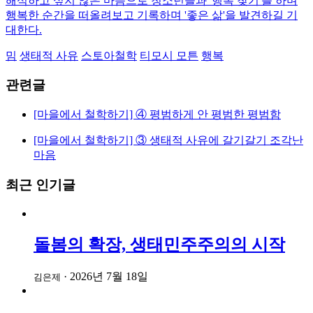
해석하고 싶지 않은 마음으로 청소년들과 '행복 찾기'를 하며
행복한 순간을 떠올려보고 기록하며 '좋은 삶'을 발견하길 기
대한다.
밈
생태적 사유
스토아철학
티모시 모튼
행복
관련글
[마을에서 철학하기] ④ 평범하게 안 평범한 평범함
[마을에서 철학하기] ③ 생태적 사유에 갈기갈기 조각난
마음
최근 인기글
돌봄의 확장, 생태민주주의의 시작
·
2026년 7월 18일
김은제