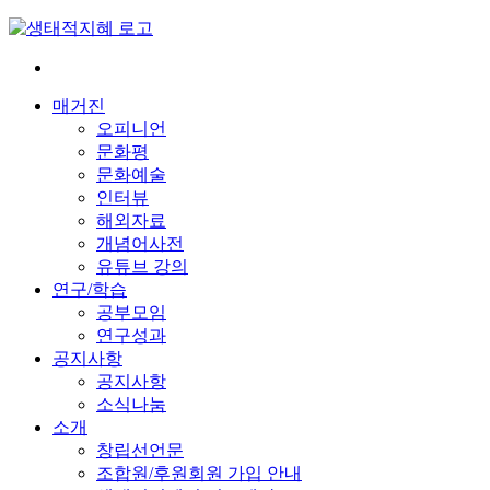
Skip
to
content
전
환
매거진
은
오피니언
빠
문화평
르
문화예술
게
인터뷰
삶
해외자료
은
개념어사전
느
유튜브 강의
리
연구/학습
게
공부모임
연구성과
공지사항
공지사항
소식나눔
소개
창립선언문
조합원/후원회원 가입 안내