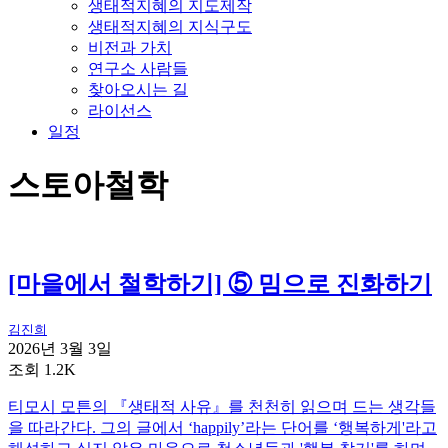
생태적지혜의 지도제작
생태적지혜의 지식구도
비전과 가치
연구소 사람들
찾아오시는 길
라이선스
일정
스토아철학
[마을에서 철학하기] ⑤ 밈으로 진화하기
김진희
2026년 3월 3일
조회 1.2K
티모시 모튼의 『생태적 사유』를 천천히 읽으며 드는 생각들
을 따라간다. 그의 글에서 ‘happily’라는 단어를 ‘행복하게'라고