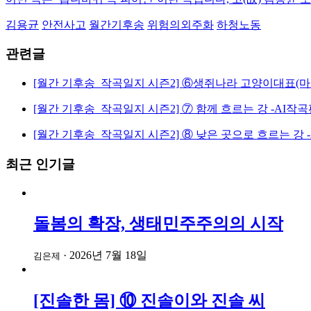
김용균
안전사고
월간기후송
위험의외주화
하청노동
관련글
[월간 기후송_작곡일지 시즌2] ⑥생쥐나라 고양이대표(
[월간 기후송_작곡일지 시즌2] ⑦ 함께 흐르는 강 -AI작
[월간 기후송_작곡일지 시즌2] ⑧ 낮은 곳으로 흐르는 강 
최근 인기글
돌봄의 확장, 생태민주주의의 시작
·
2026년 7월 18일
김은제
[진솔한 몸] ⑩ 진솔이와 진솔 씨