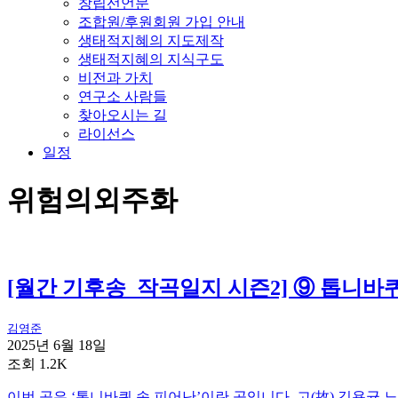
창립선언문
조합원/후원회원 가입 안내
생태적지혜의 지도제작
생태적지혜의 지식구도
비전과 가치
연구소 사람들
찾아오시는 길
라이선스
일정
위험의외주화
[월간 기후송_작곡일지 시즌2] ⑨ 톱니바퀴
김영준
2025년 6월 18일
조회 1.2K
이번 곡은 ‘톱니바퀴 속 피어난’이란 곡입니다, 고(故) 김용균