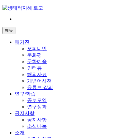
Skip
to
content
전
환
메뉴
은
빠
매거진
르
오피니언
게
문화평
삶
문화예술
은
인터뷰
느
해외자료
리
개념어사전
게
유튜브 강의
연구/학습
공부모임
연구성과
공지사항
공지사항
소식나눔
소개