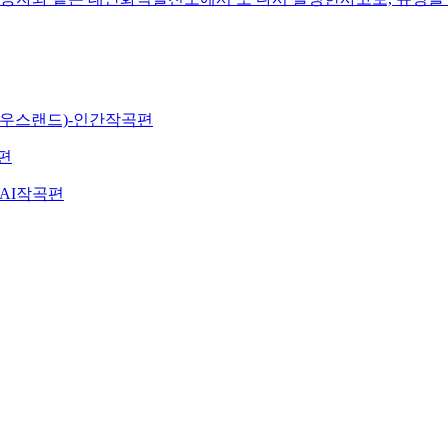
마우스랜드)-인간작곡편
곡편
-AI작곡편