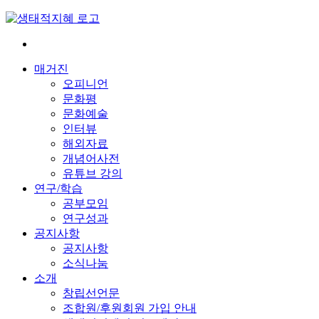
Skip
to
content
전
환
매거진
은
오피니언
빠
문화평
르
문화예술
게
인터뷰
삶
해외자료
은
개념어사전
느
유튜브 강의
리
연구/학습
게
공부모임
연구성과
공지사항
공지사항
소식나눔
소개
창립선언문
조합원/후원회원 가입 안내