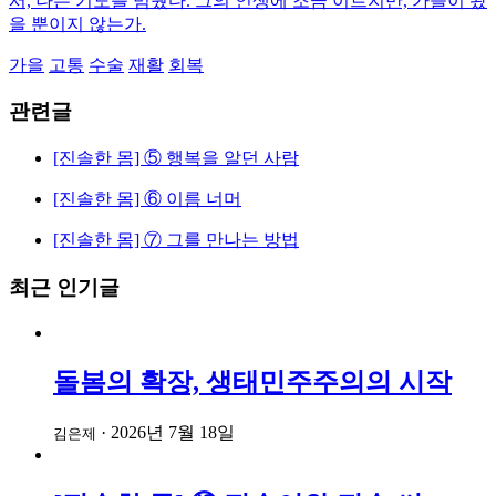
서, 나는 기도를 멈췄다. 그의 인생에 조금 이르지만, 가을이 왔
을 뿐이지 않는가.
가을
고통
수술
재활
회복
관련글
[진솔한 몸] ⑤ 행복을 알던 사람
[진솔한 몸] ⑥ 이름 너머
[진솔한 몸] ⑦ 그를 만나는 방법
최근 인기글
돌봄의 확장, 생태민주주의의 시작
·
2026년 7월 18일
김은제