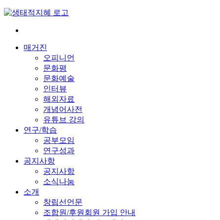
Skip
to
content
전
환
매거진
은
오피니언
빠
문화평
르
문화예술
게
인터뷰
삶
해외자료
은
개념어사전
느
유튜브 강의
리
연구/학습
게
공부모임
연구성과
공지사항
공지사항
소식나눔
소개
창립선언문
조합원/후원회원 가입 안내