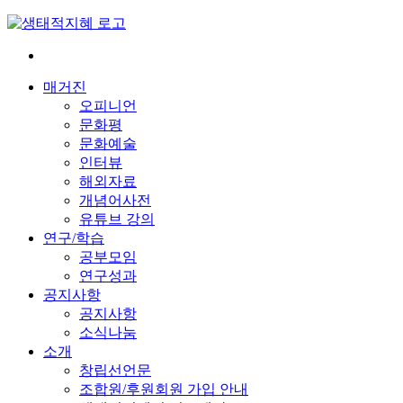
Skip
to
content
전
환
매거진
은
오피니언
빠
문화평
르
문화예술
게
인터뷰
삶
해외자료
은
개념어사전
느
유튜브 강의
리
연구/학습
게
공부모임
연구성과
공지사항
공지사항
소식나눔
소개
창립선언문
조합원/후원회원 가입 안내