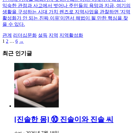
익숙한 관점과 사고에서 벗어나 주민들의 욕망과 지금, 여기의
생활을 구성하는 시대 가치 렌즈로 지역사업을 관찰하면 '지역
활성화가 안 되는 진짜 이유'이면서 해법이 될 만한 핵심을 찾
을 수 있다.
관계
리더십문화
설득
지역
지역활성화
Page
Page
Page
Next
1
2
…
6
→
글
page
내
최근 인기글
비
게
이
션
[진솔한 몸] ⑩ 진솔이와 진솔 씨
·
2026년 7월 18일