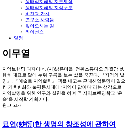
생태적지혜의 지도제작
생태적지혜의 지식구도
비전과 가치
연구소 사람들
찾아오시는 길
라이선스
일정
이무열
지역브랜딩 디자이너. (사)밝은마을_전환스튜디오 와월당·臥
月堂 대표로 달에 누워 구름을 보는 삶을 꿈꾼다. 『지역의 발
명』, 『예술로 지역활력』 책을 내고는 근대산업문명이 일으
킨 기후변화와 불평등시대에 ‘지역이 답이다’라는 생각으로
지역발명을 위한 연구와 실천을 하며 곧 지역브랜딩학교 ‘윤
슬’을 시작할 계획이다.
원고 53개
묘연(妙衍)한 생명의 창조성에 관하여