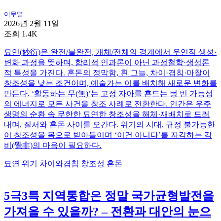
이무열
2026년 2월 11일
조회 1.4K
묘연(妙衍)은 완전/불완전, 개체/전체의 경계에서 우연적 생성·
변화 과정을 뜻하며, 합리적 인과론이 아닌 과정철학·생성론
적 특성을 가진다. 혼돈의 정막함, 흰 그늘, 차이·겹침·마찰이
창조성을 낳는 조건이며, 예술가는 이를 배치해 새로운 변화를
만든다. ‘활동하는 무(無)’는 고정 자아를 흔드는 텅 빈 가능성
의 에너지로 모든 사건을 창조 사례로 전환한다. 인간은 우주
생명의 순환 속 무한한 묘연한 창조성을 해체·재배치로 드러
내며, 질서와 혼돈 사이를 오간다. 위기의 시대, 규정 불가능한
이 창조성을 몸으로 받아들이며 ‘이건 아니다’를 자각하는 각
비(覺非)의 마음이 필요하다.
묘연
위기
차이와겹침
창조성
혼돈
5극3특 지역통합은 정말 국가균형발전을
가져올 수 있을까? – 전환과 대안의 눈으