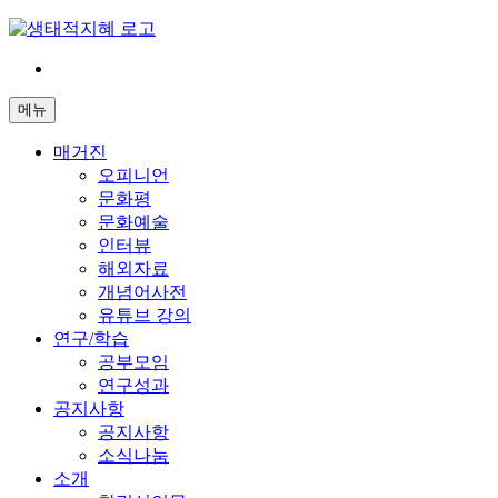
Skip
to
content
전
환
메뉴
은
빠
매거진
르
오피니언
게
문화평
삶
문화예술
은
인터뷰
느
해외자료
리
개념어사전
게
유튜브 강의
연구/학습
공부모임
연구성과
공지사항
공지사항
소식나눔
소개