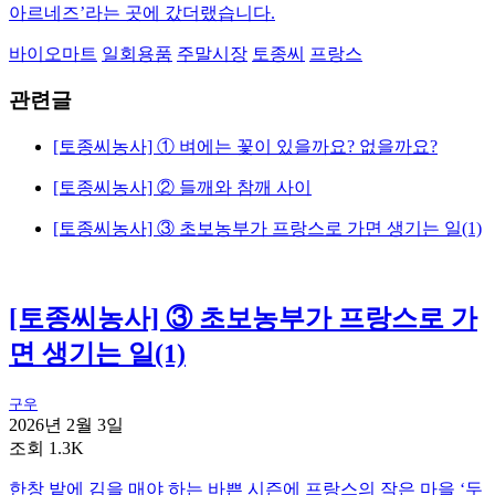
아르네즈’라는 곳에 갔더랬습니다.
바이오마트
일회용품
주말시장
토종씨
프랑스
관련글
[토종씨농사] ① 벼에는 꽃이 있을까요? 없을까요?
[토종씨농사] ② 들깨와 참깨 사이
[토종씨농사] ③ 초보농부가 프랑스로 가면 생기는 일(1)
[토종씨농사] ③ 초보농부가 프랑스로 가
면 생기는 일(1)
구우
2026년 2월 3일
조회 1.3K
한창 밭에 김을 매야 하는 바쁜 시즌에 프랑스의 작은 마을 ‘두