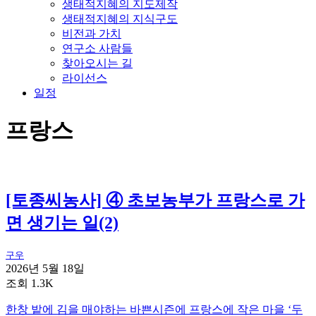
생태적지혜의 지도제작
생태적지혜의 지식구도
비전과 가치
연구소 사람들
찾아오시는 길
라이선스
일정
프랑스
[토종씨농사] ④ 초보농부가 프랑스로 가
면 생기는 일(2)
구우
2026년 5월 18일
조회 1.3K
한창 밭에 김을 매야하는 바쁜시즌에 프랑스에 작은 마을 ‘두