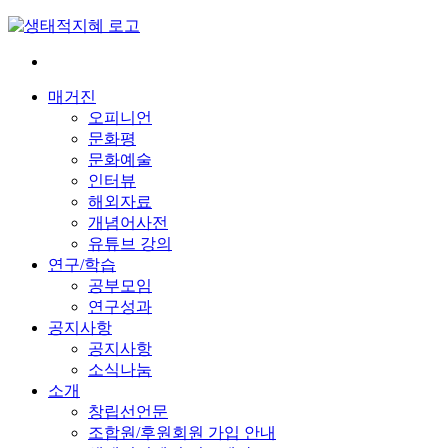
Skip
to
content
전
환
매거진
은
오피니언
빠
문화평
르
문화예술
게
인터뷰
삶
해외자료
은
개념어사전
느
유튜브 강의
리
연구/학습
게
공부모임
연구성과
공지사항
공지사항
소식나눔
소개
창립선언문
조합원/후원회원 가입 안내