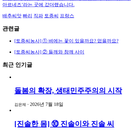
아르네즈’라는 곳에 갔더랬습니다.
배추씨앗
빠리
직파
토종씨
프랑스
관련글
[토종씨농사] ① 벼에는 꽃이 있을까요? 없을까요?
[토종씨농사] ② 들깨와 참깨 사이
최근 인기글
돌봄의 확장, 생태민주주의의 시작
·
2026년 7월 18일
김은제
[진솔한 몸] ⑩ 진솔이와 진솔 씨