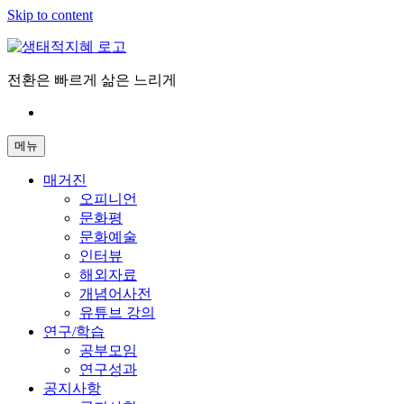
Skip to content
전환은 빠르게 삶은 느리게
메뉴
매거진
오피니언
문화평
문화예술
인터뷰
해외자료
개념어사전
유튜브 강의
연구/학습
공부모임
연구성과
공지사항