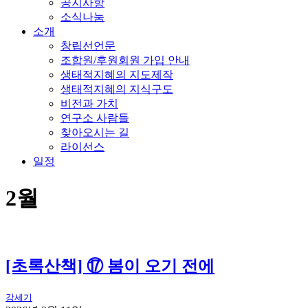
공지사항
소식나눔
소개
창립선언문
조합원/후원회원 가입 안내
생태적지혜의 지도제작
생태적지혜의 지식구도
비전과 가치
연구소 사람들
찾아오시는 길
라이선스
일정
2월
[초록산책] ⑰ 봄이 오기 전에
강세기