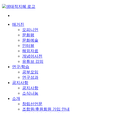
Skip
to
content
전
환
매거진
은
오피니언
빠
문화평
르
문화예술
게
인터뷰
삶
해외자료
은
개념어사전
느
유튜브 강의
리
연구/학습
게
공부모임
연구성과
공지사항
공지사항
소식나눔
소개
창립선언문
조합원/후원회원 가입 안내