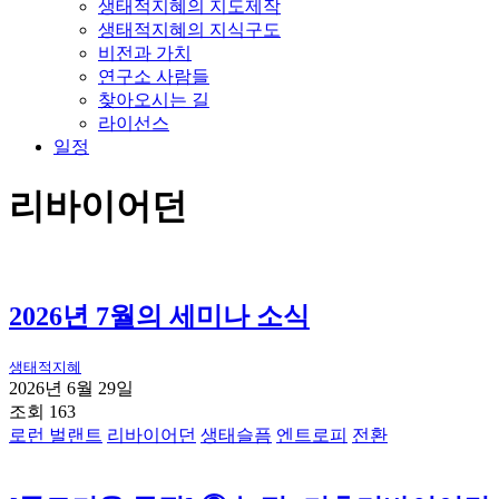
생태적지혜의 지도제작
생태적지혜의 지식구도
비전과 가치
연구소 사람들
찾아오시는 길
라이선스
일정
리바이어던
2026년 7월의 세미나 소식
생태적지혜
2026년 6월 29일
조회 163
로런 벌랜트
리바이어던
생태슬픔
엔트로피
전환