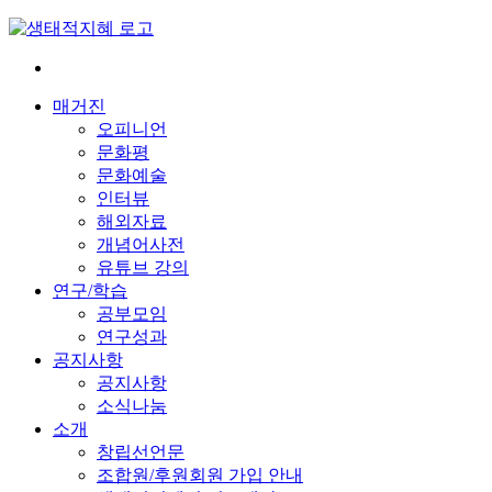
Skip
to
content
전
환
매거진
은
오피니언
빠
문화평
르
문화예술
게
인터뷰
삶
해외자료
은
개념어사전
느
유튜브 강의
리
연구/학습
게
공부모임
연구성과
공지사항
공지사항
소식나눔
소개
창립선언문
조합원/후원회원 가입 안내