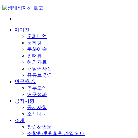
Skip
to
content
전
환
매거진
은
오피니언
빠
문화평
르
문화예술
게
인터뷰
삶
해외자료
은
개념어사전
느
유튜브 강의
리
연구/학습
게
공부모임
연구성과
공지사항
공지사항
소식나눔
소개
창립선언문
조합원/후원회원 가입 안내