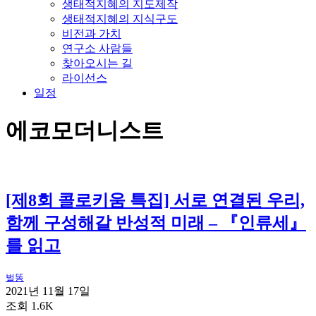
생태적지혜의 지도제작
생태적지혜의 지식구도
비전과 가치
연구소 사람들
찾아오시는 길
라이선스
일정
에코모더니스트
[제8회 콜로키움 특집] 서로 연결된 우리,
함께 구성해갈 반성적 미래 – 『인류세』
를 읽고
벌똥
2021년 11월 17일
조회 1.6K