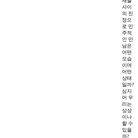
재들
사이
의 진
정으
로 민
주적
인 만
남은
어떤
모습
이며
어떤
상태
일까?
심지
어 우
리는
상상
이나
할 수
있을
까?