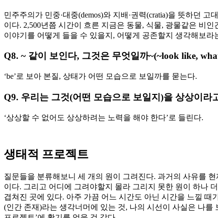
민주주의가 민중·대중(demos)와 지배·권력(cratia)을 뜻
이다. 2,500년쯤 시간이 흐른 지금은 동물, 식물, 광물같은
이야기를 어떻게 들을 수 있을지, 어떻게 공존할지 생각해보라는
Q8. ~
같이 보인다
,
그것은 무엇일까
~(~look like, wha
‘be’로 보아 본질, 상태가 어떤 모습으로 보일까를 묻는다.
Q9.
우리는 그것
(
어떤 모습으로 보일지
)
을 상상이라고
‘상상할 수 없어도 상상하려는 노력을 해야 한다’로 들린다.
생태적 프로젝트
질문들을 분류해보니 세 개의 원이 그려진다. 과거의 사유를 
이다. 그리고 어디에 그려야할지 몰라 그리지 못한 원이 하나 더
겹쳐진 곳에 있다. 아주 가끔 어느 시간도 아닌 시간을 느낄 때
(인간 존재)라는 생각너머에 있는 것, 나의 시선이 사실은 나를
프로젝트’에 활기를 얻을 것 같다.