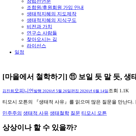
창립선언문
조합원/후원회원 가입 안내
생태적지혜의 지도제작
생태적지혜의 지식구도
비전과 가치
연구소 사람들
찾아오시는 길
라이선스
일정
[마을에서 철학하기] ⑪ 보일 듯 말 듯, 생
오피니언
조회 1.1K
김진희
발행
2026년 5월 26일
편집
2026년 6월 14일
티모시 모튼의 『생태적 사유』를 읽으며 많은 질문을 만난다.
민주주의
생태적 사유
생태철학
질문
티모시 모튼
상상이나 할 수 있을까
?