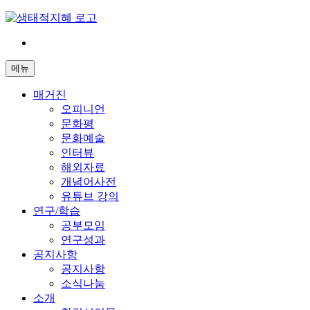
Skip
to
content
전
환
메뉴
은
빠
매거진
르
오피니언
게
문화평
삶
문화예술
은
인터뷰
느
해외자료
리
개념어사전
게
유튜브 강의
연구/학습
공부모임
연구성과
공지사항
공지사항
소식나눔
소개