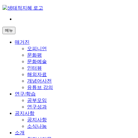
Skip
to
content
전
환
메뉴
은
빠
매거진
르
오피니언
게
문화평
삶
문화예술
은
인터뷰
느
해외자료
리
개념어사전
게
유튜브 강의
연구/학습
공부모임
연구성과
공지사항
공지사항
소식나눔
소개