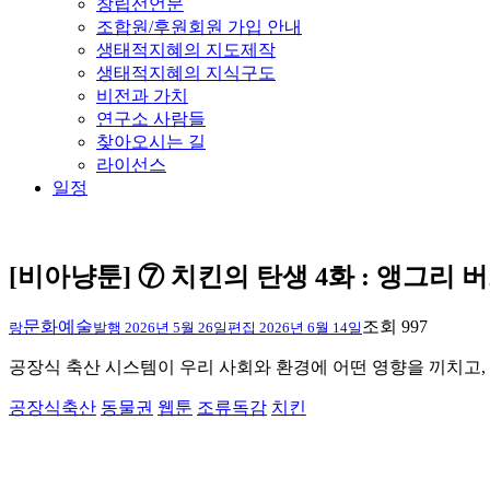
창립선언문
조합원/후원회원 가입 안내
생태적지혜의 지도제작
생태적지혜의 지식구도
비전과 가치
연구소 사람들
찾아오시는 길
라이선스
일정
[비아냥툰] ⑦ 치킨의 탄생 4화 : 앵그리 버
문화예술
조회 997
랑
발행
2026년 5월 26일
편집
2026년 6월 14일
공장식 축산 시스템이 우리 사회와 환경에 어떤 영향을 끼치고,
공장식축산
동물권
웹툰
조류독감
치킨