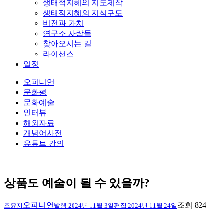
생태적지혜의 지도제작
생태적지혜의 지식구도
비전과 가치
연구소 사람들
찾아오시는 길
라이선스
일정
오피니언
문화평
문화예술
인터뷰
해외자료
개념어사전
유튜브 강의
상품도 예술이 될 수 있을까?
오피니언
조회 824
조윤지
발행
2024년 11월 3일
편집
2024년 11월 24일