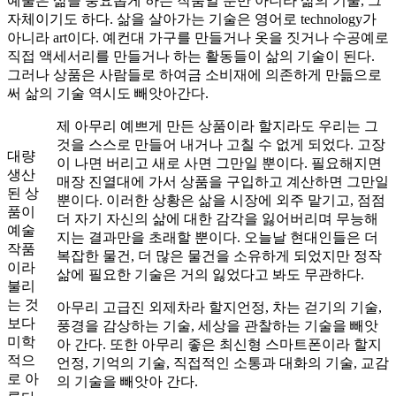
예술은 삶을 풍요롭게 하는 작품일 뿐만 아니라 삶의 기술, 그
자체이기도 하다. 삶을 살아가는 기술은 영어로 technology가
아니라 art이다. 예컨대 가구를 만들거나 옷을 짓거나 수공예로
직접 액세서리를 만들거나 하는 활동들이 삶의 기술이 된다.
그러나 상품은 사람들로 하여금 소비재에 의존하게 만듦으로
써 삶의 기술 역시도 빼앗아간다.
제 아무리 예쁘게 만든 상품이라 할지라도 우리는 그
것을 스스로 만들어 내거나 고칠 수 없게 되었다. 고장
대량
이 나면 버리고 새로 사면 그만일 뿐이다. 필요해지면
생산
매장 진열대에 가서 상품을 구입하고 계산하면 그만일
된 상
뿐이다. 이러한 상황은 삶을 시장에 외주 맡기고, 점점
품이
더 자기 자신의 삶에 대한 감각을 잃어버리며 무능해
예술
지는 결과만을 초래할 뿐이다. 오늘날 현대인들은 더
작품
복잡한 물건, 더 많은 물건을 소유하게 되었지만 정작
이라
삶에 필요한 기술은 거의 잃었다고 봐도 무관하다.
불리
는 것
아무리 고급진 외제차라 할지언정, 차는 걷기의 기술,
보다
풍경을 감상하는 기술, 세상을 관찰하는 기술을 빼앗
미학
아 간다. 또한 아무리 좋은 최신형 스마트폰이라 할지
적으
언정, 기억의 기술, 직접적인 소통과 대화의 기술, 교감
로 아
의 기술을 빼앗아 간다.