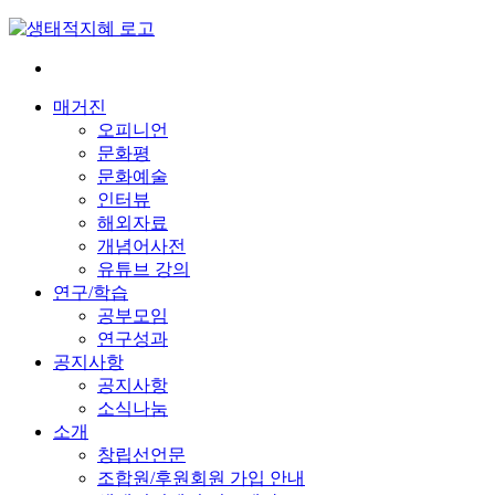
Skip
to
content
전
환
매거진
은
오피니언
빠
문화평
르
문화예술
게
인터뷰
삶
해외자료
은
개념어사전
느
유튜브 강의
리
연구/학습
게
공부모임
연구성과
공지사항
공지사항
소식나눔
소개
창립선언문
조합원/후원회원 가입 안내