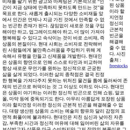
비재를 팔기 위한 광고와 마케팅은 기본적으로 “인
된 상품
간이 지금 상태에 만족하지 못하도록 만드는 것”을
이라 할
목표로 한다. 새롭게 출시되는 다양한 소비재들 앞
지언정
에서 인간은 언제나 지금 가진 것에서 만족할 수 없
정신의
는 빈곤한 존재가 된다. 끊임없이 새로운 것을 구입
근본적
해야만 하고, 업그레이드해야 하고, 더 많이 가져야
빈곤을
행복해질 수 있다고 속삭이는 것이 바로 소비재, 즉
해결해
상품의 본질이다. 현대 사회는 소비자로 전락해버
줄 수 없
린 사람들에게 불만족스러움을 주입하기 위해 계
다. 사진
속해서 유행을 만들고 신제품을 개발한다. 현대인
출처 :
은 상품의 향연으로 인해 스스로 타인과 비교하며
freestocks
항상 새로운 무언가를 원하는 정신적으로 곤궁한
삶을 살게 되었다. 이러한 삶의 종착점은 결국 진정
한 행복을 가져다주지 못하는 뒤처진 물건들 틈에 둘러싸여 존
재의 빈곤으로 허덕이는 것 그 이상도 이하도 아니다. 현대인
은 상품이 야기하는 이러한 정신적 빈곤으로 인해 쇼핑, 알코
올, 마약 등에 중독되기도 한다. 아무리 아름답게 포장된 상품
이라 할지언정 이러한 정신의 근본적 빈곤을 해결해줄 수 없
다. 대량 생산된 상품의 소비는 예술의 향유와 달리 감정의 표
면적 화풀이에 불과하다. 현대인은 지친 심신과 낮아진 자존
감, 부족한 시간과 정신적 여유에 대해 잃어버린 삶의 자유를
보상받고자 상품을 마구 소비하지만 그저 잠깐의 분풀이로 그