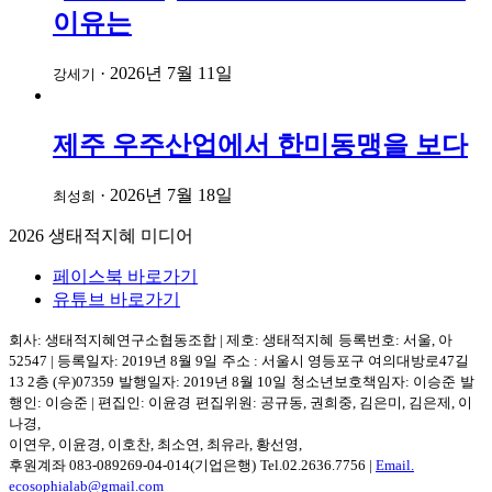
이유는
·
2026년 7월 11일
강세기
제주 우주산업에서 한미동맹을 보다
·
2026년 7월 18일
최성희
2026
생태적지혜 미디어
페이스북 바로가기
유튜브 바로가기
회사: 생태적지혜연구소협동조합
|
제호: 생태적지혜
등록번호: 서울, 아
52547
|
등록일자: 2019년 8월 9일
주소 :
서울시 영등포구
여의대방로47길
13 2층
(우)07359
발행일자: 2019년 8월 10일
청소년보호책임자: 이승준
발
행인: 이승준
|
편집인: 이윤경
편집위원: 공규동, 권희중, 김은미, 김은제, 이
나경,
이연우, 이윤경, 이호찬, 최소연, 최유라, 황선영,
후원계좌 083-089269-04-014(기업은행)
Tel.
02.2636.7756
|
Email.
ecosophialab@gmail.com