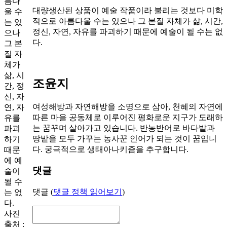
름다
대량생산된 상품이 예술 작품이라 불리는 것보다 미학
울 수
적으로 아름다울 수는 있으나 그 본질 자체가 삶, 시간,
는 있
정신, 자연, 자유를 파괴하기 때문에 예술이 될 수는 없
으나
다.
그 본
질 자
체가
삶, 시
조윤지
간, 정
신, 자
여성해방과 자연해방을 소명으로 삼아, 천혜의 자연에
연, 자
따른 마을 공동체로 이루어진 평화로운 지구가 도래하
유를
는 꿈꾸며 살아가고 있습니다. 반농반어로 바다밭과
파괴
땅밭을 모두 가꾸는 농사꾼 인어가 되는 것이 꿈입니
하기
다. 궁극적으로 생태아나키즘을 추구합니다.
때문
에 예
댓글
술이
될 수
댓글 (
댓글 정책 읽어보기
)
는 없
다.
사진
출처 :