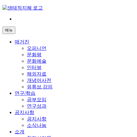
Skip
to
content
전
환
메뉴
은
빠
매거진
르
오피니언
게
문화평
삶
문화예술
은
인터뷰
느
해외자료
리
개념어사전
게
유튜브 강의
연구/학습
공부모임
연구성과
공지사항
공지사항
소식나눔
소개