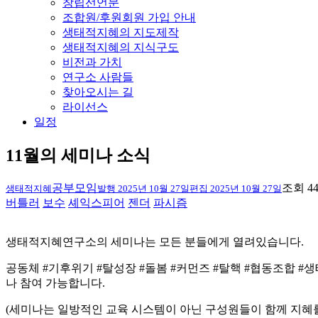
창립선언문
조합원/후원회원 가입 안내
생태적지혜의 지도제작
생태적지혜의 지식구도
비전과 가치
연구소 사람들
찾아오시는 길
라이선스
일정
11월의 세미나 소식
공부모임
조회 44
생태적지혜
발행
2025년 10월 27일
편집
2025년 10월 27일
버틀러
보수
셰익스피어
젠더
파시즘
생태적지혜연구소의 세미나는 모든 분들에게 열려있습니다.
공동체 #기후위기 #탈성장 #돌봄 #커먼즈 #탈핵 #협동조합 #
나 참여 가능합니다.
(세미나는 일방적인 교육 시스템이 아닌 구성원들이 함께 지혜