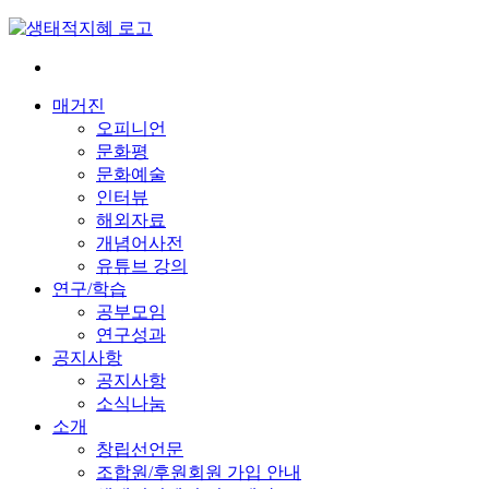
Skip
to
content
전
환
매거진
은
오피니언
빠
문화평
르
문화예술
게
인터뷰
삶
해외자료
은
개념어사전
느
유튜브 강의
리
연구/학습
게
공부모임
연구성과
공지사항
공지사항
소식나눔
소개
창립선언문
조합원/후원회원 가입 안내