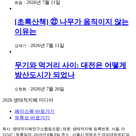
·
2026년 7월 11일
희음
[초록산책] ㉒ 나무가 움직이지 않는
이유는
·
2026년 7월 11일
강세기
무기와 먹거리 사이: 대전은 어떻게
방산도시가 되었나
·
2026년 7월 26일
오현화
2026
생태적지혜 미디어
페이스북 바로가기
유튜브 바로가기
회사: 생태적지혜연구소협동조합
|
제호: 생태적지혜
등록번호: 서울, 아
52547
|
등록일자: 2019년 8월 9일
주소 :
서울시 영등포구
여의대방로47길