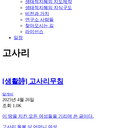
생태적지혜의 지도제작
생태적지혜의 지식구도
비전과 가치
연구소 사람들
찾아오시는 길
라이선스
일정
고사리
[생활詩] 고사리무침
달개비
2025년 4월 26일
조회 1.0K
이 땅을 지킨 모든 여성들을 기리며 쓴 글이다.
고사리
돌봄
삶
어머니
여성