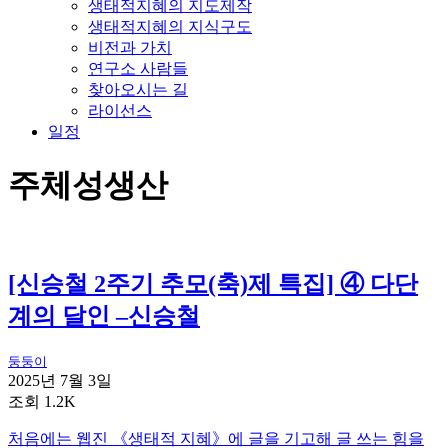
생태적지혜의 지도제작
생태적지혜의 지식구도
비전과 가치
연구소 사람들
찾아오시는 길
라이선스
일정
주체성생산
[신승철 2주기 추모(축)제 특집] ④ 다단
계의 달인 –신승철
둥둥이
2025년 7월 3일
조회 1.2K
처음에는 웹진 《생태적 지혜》에 글을 기고해 글 쓰는 힘을