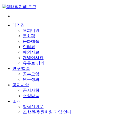
Skip
to
content
전
환
매거진
은
오피니언
빠
문화평
르
문화예술
게
인터뷰
삶
해외자료
은
개념어사전
느
유튜브 강의
리
연구/학습
게
공부모임
연구성과
공지사항
공지사항
소식나눔
소개
창립선언문
조합원/후원회원 가입 안내