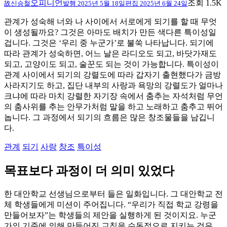
오피니언
조회 1.5K
故신승철
발행
2025년 5월 18일
편집
2025년 6월 24일
관계가 성숙해 너와 나 사이에서 서로에게 되기를 할 때 무엇
이 생성될까요? 그것은 아마도 배치가 만든 색다른 특이성일
겁니다. 그것은 ‘우리 중 누군가’로 불쑥 나타납니다. 되기에
따라 관계가 성숙하면, 어느 날은 라디오도 되고, 바닷가재도
되고, 고양이도 되고, 술꾼도 되는 것이 가능합니다. 특이성이
관계 사이에서 되기의 강렬도에 따라 갑자기 출현했다가 금방
사라지기도 하고, 집단 내부의 사랑과 욕망의 강렬도가 얼마나
크냐에 따라 마치 강렬한 자기장 속에서 춤추는 자석처럼 무언
의 춤사위를 추는 안무가처럼 말을 하고 노래하고 춤추고 뛰어
놉니다. 그 과정에서 되기의 흐름은 많은 창조물들을 남깁니
다.
관계
되기
사랑
창조
특이성
목표보다 과정이 더 의미 있었다
한 대안학교 선생님으로부터 들은 일화입니다. 그 대안학교 전
체 학생들에게 미션이 주어집니다. “우리가 직접 학교 강령을
만들어보자”는 학생들의 제안을 실행하게 된 것이지요. 누군
가의 기준에 의해 만들어진 교칙을 수동적으로 지키는 것은,