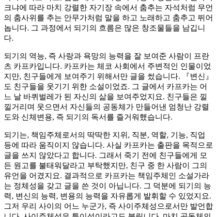
크냐에 따라 마치 강렬한 자기장 속에서 춤추는 자석처럼 무언
의 춤사위를 추는 안무가처럼 말을 하고 노래하고 춤추고 뛰어
놉니다. 그 과정에서 되기의 흐름은 많은 창조물들을 남깁니
다.
되기의 역능, 즉 사랑과 욕망의 능력을 잘 보여준 사람이 프란
츠 카프카입니다. 카프카는 체코 사회에서 주변적인 인물이었
지만, 친구들에게 보여주기 위해서만 글을 썼습니다. 『변신』
도 친구들을 웃기기 위한 소설이었죠. 그 글에서 카프카는 어
느 날 바퀴벌레가 된 자신의 삶을 보여주었지요. 친구들은 낄
낄거리며 웃으면서 자신들의 공동체가 만들어낸 엄청난 강렬
도와 신체변용, 즉 되기의 독서를 즐거워했습니다.
되기는, 책임주체로서의 딱딱한 지위, 직분, 역할, 기능, 직업
등에 따라 움직이지 않습니다. 사실 카프카는 출판을 목적으로
글을 쓰지 않았다고 합니다. 그래서 죽기 전에 친구들에게 모
든 원고를 불태워달라고 부탁했지만, 친구 중 한 사람이 그의
유언을 어겼지요. 결과적으로 카프카는 책임주체인 소설가라
는 정체성을 갖고 글을 쓴 것이 아닙니다. 그 덕분에 되기의 능
력, 변신의 능력, 변용의 능력을 자유롭게 발휘할 수 있었지요.
그저 우리 사이의 어느 누군가, 즉 사이주체성으로서만 발언합
니다. 사이주체성은 특이성이라고도 불립니다. 마치 공동체의