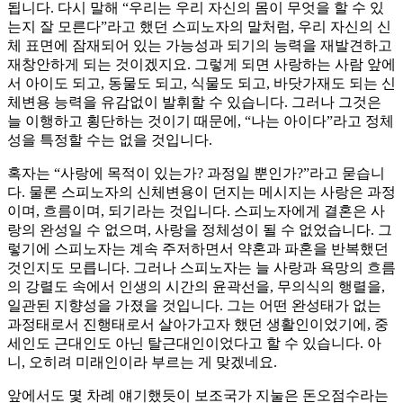
됩니다. 다시 말해 “우리는 우리 자신의 몸이 무엇을 할 수 있
는지 잘 모른다”라고 했던 스피노자의 말처럼, 우리 자신의 신
체 표면에 잠재되어 있는 가능성과 되기의 능력을 재발견하고
재창안하게 되는 것이겠지요. 그렇게 되면 사랑하는 사람 앞에
서 아이도 되고, 동물도 되고, 식물도 되고, 바닷가재도 되는 신
체변용 능력을 유감없이 발휘할 수 있습니다. 그러나 그것은
늘 이행하고 횡단하는 것이기 때문에, “나는 아이다”라고 정체
성을 특정할 수는 없을 것입니다.
혹자는 “사랑에 목적이 있는가? 과정일 뿐인가?”라고 묻습니
다. 물론 스피노자의 신체변용이 던지는 메시지는 사랑은 과정
이며, 흐름이며, 되기라는 것입니다. 스피노자에게 결혼은 사
랑의 완성일 수 없으며, 사랑을 정체성이 될 수 없었습니다. 그
렇기에 스피노자는 계속 주저하면서 약혼과 파혼을 반복했던
것인지도 모릅니다. 그러나 스피노자는 늘 사랑과 욕망의 흐름
의 강렬도 속에서 인생의 시간의 윤곽선을, 무의식의 행렬을,
일관된 지향성을 가졌을 것입니다. 그는 어떤 완성태가 없는
과정태로서 진행태로서 살아가고자 했던 생활인이었기에, 중
세인도 근대인도 아닌 탈근대인이었다고 할 수 있습니다. 아
니, 오히려 미래인이라 부르는 게 맞겠네요.
앞에서도 몇 차례 얘기했듯이 보조국가 지눌은 돈오점수라는