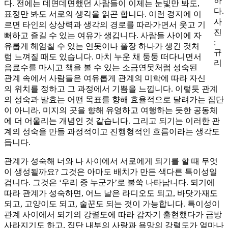
하
다. 전에는 데면데면했던 사람들이 이제는 눈빛만 봐도,
다.
표정만 봐도 서로의 생각을 읽곤 합니다. 이런 경지에 이
사
르면 타인의 상상력과 생각의 경로를 따라가면서 웃고 기
진
뻐하고 즐길 수 있는 여유가 생깁니다. 사람들 사이에 자
:
유롭게 헤엄칠 수 있는 연못이나 풀장 하나가 생긴 것처
규
럼 느껴질 때도 있습니다. 마치 누운 채 둥둥 떠다니면서
리
음료수를 마시고 책을 볼 수 있는 소금연못처럼 성숙된
관계 속에서 사람들은 여유롭게 관계의 미학에 따라 자신
의 위치를 정하고 그 과정에서 기쁨을 느낍니다. 이렇듯 관계
의 성숙과 발효는 어떤 목표를 향해 효율적으로 달려가는 집단
이 아니라, 미지의 곳을 향해 유영하고 여행하는 듯한 공동체
에 더 어울리는 개념인 것 같습니다. 그리고 되기는 이러한 관
계의 성숙을 만들 과정적이고 진행형적인 흐름이라는 생각도
듭니다.
관계가 성숙해 너와 나 사이에서 서로에게 되기를 할 때 무엇
이 생성될까요? 그것은 아마도 배치가 만든 색다른 특이성일
겁니다. 그것은 ‘우리 중 누군가’로 불쑥 나타납니다. 되기에
따라 관계가 성숙하면, 어느 날은 라디오도 되고, 바닷가재도
되고, 고양이도 되고, 술꾼도 되는 것이 가능합니다. 특이성이
관계 사이에서 되기의 강렬도에 따라 갑자기 출현했다가 금방
사라지기도 하고, 집단 내부의 사랑과 욕망의 강렬도가 얼마나