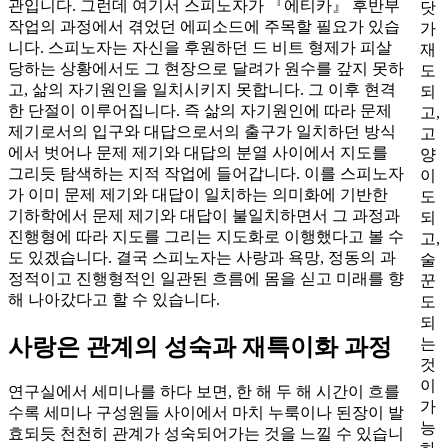
관입니다. 그런데 여기서 스피노자가 『에티카』 후반부
닷
작업의 과정에서 겪었던 에피소드에 주목할 필요가 있습
가
니다. 스피노자는 자신을 후원하던 드 비트 형제가 피살
재
당하는 상황에서도 그 현장으로 달려가 원수를 갚지 못하
도
고, 삶의 자기원인을 일치시키지 못합니다. 그 이후 현격
되
한 단절이 이루어집니다. 즉 삶의 자기원인에 따라 문제
고,
제기로서의 입구와 대답으로서의 출구가 일치하던 방식
고
에서 벗어나 문제 제기와 대답의 분열 사이에서 지도를
양
그리듯 탐색하는 지적 작업에 들어갑니다. 이를 스피노자
이
가 이미 문제 제기와 대답이 일치하는 의미화에 기반한
도
기하학에서 문제 제기와 대답이 불일치하면서 그 과정과
되
진행형에 따라 지도를 그리는 지도화로 이행했다고 볼 수
고,
도 있겠습니다. 결국 스피노자는 사랑과 욕망, 정동의 과
술
정적이고 진행형적인 일관된 흐름에 몸을 싣고 미래를 향
꾼
해 나아갔다고 할 수 있습니다.
도
되
사랑은 관계의 성숙과 재특이화 과정
는
것
이
연구실에서 세미나를 하다 보면, 한 해 두 해 시간이 흐를
가
수록 세미나 구성원들 사이에서 마치 누룩이나 된장이 발
능
효되듯 천천히 관계가 성숙되어가는 것을 느낄 수 있습니