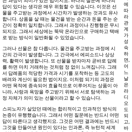
는 과정이 의미가 있는 법이지요. 하나의 질문에 하나의
에
답이 있다는 생각은 매우 위험할 수 있습니다. 이것은 선
따
물을 주고받는 과정에서 시간차가 발생하는 것과도 유사
라
합니다. 상품을 살 때는 물건을 받는 순간과 돈을 주는 순
관
간이 정확히 일치합니다. 그래서 과정이나 진행형은 무시
계
되지요. 그래서 세상에는 뚝딱 온라인으로 구매하고 택배
가
로 받는 방식이 일반화될 수 있었습니다.
성
숙
그러나 선물은 참 다릅니다. 물건을 주고받는 과정에 시
하
간의 간극이 발생합니다. 그 간극에서 에피소드나 상상
면,
력, 활력이 발생합니다. 또 선물을 받자마자 곧바로 답례
어
를 하면 마치 거래하는 것처럼 정 없이 느껴집니다. 그래
느
서 답례품의 적당한 가격과 시기를 포착하는 등 고도의
날
배려와 계산이 필요한 법이지요. 이처럼 되기의 과정은
은
어떤 목적에 종속되어 효율적으로 이루어지는 상품이 아
라
니라, 사랑과 욕망을 주고받기 위해서 서로 탐색하는 과
디
정 자체가 의미 있는 선물이라고 할 수 있습니다.
오
스피노자가 살았던 때에는 합리적이고 인과적인 방식의
도
논증이 유행했습니다. 그래서 어떤 질문에는 반드시 어떤
되
답이 따른다고 생각했지요. 그것은 어떤 결과에는 반드시
고,
그것을 만들어낸 원인이 있다는 인과론, 즉 뉴턴적 세계
바