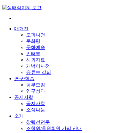
Skip
to
content
전
환
매거진
은
오피니언
빠
문화평
르
문화예술
게
인터뷰
삶
해외자료
은
개념어사전
느
유튜브 강의
리
연구/학습
게
공부모임
연구성과
공지사항
공지사항
소식나눔
소개
창립선언문
조합원/후원회원 가입 안내