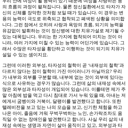
우리 안에 여성이 될 능력이 있기 때문에 여성을 사랑하는 등
의 흐름의 과정이 펼쳐집니다. 물론 정신질환에서도 타자가 자
신의 신체를 장악한 것처럼 보일 때가 있습니다. 이 경우는 변
용의 능력이 극도로 위축되고 협착되고 폐색된 상황을 의미합
니다. 그런 점에서 오히려 사랑과 욕망의 흐름, 되기의 능력을
유감없이 발휘하는 것이 정신병에 대한 치유가설로 제기될 수
있는 대목입니다. 우리는 한 가지에 협착되어 미치는 것이 아
니라, 여러 가지에 미칠 수 있는 능력이 어딘가에 있습니다. 그
래서 수많은 타자성을 횡단하고 이행하는 것이 되기의 치유가
설일 수 있는 셈이지요.
그런데 이러한 외부성, 타자성의 철학이 곧 ‘내재성의 철학’과
다르지 않다는 점이 철학이 가진 아이러니가 아닐까요? 우리
가 내부와 외부를 구분할 때, 내부에 없는 것이 외부에 있다는
식으로 사유하는 경우가 많습니다. 그런데 삶의 내재성 속에서
많은 외부성과 타자성이 개입되어 있습니다. 이를테면 제가 주
말 아침에 밥을 먹고 다시 침대로 가서 누워 있을 때, 아내는 저
에게서 굼벵이와 거북이, 달팽이를 발견했다고 합니다. 또한
텔레비전을 보고 있는 나의 모습을 보고, 신기한 체험을 하고
나온 아이, 졸음에 겨워 꾸벅꾸벅하는 노인, 손가락조차도 움
직일 수 없는 장애인을 발견했다고 합니다. 사실 우리 삶의 내
재성 속에는 생명과 자연이 살아 움직이고 있고, 외부성과 타