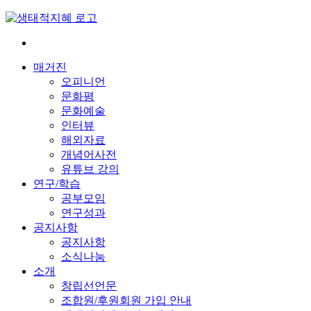
Skip
to
content
전
환
매거진
은
오피니언
빠
문화평
르
문화예술
게
인터뷰
삶
해외자료
은
개념어사전
느
유튜브 강의
리
연구/학습
게
공부모임
연구성과
공지사항
공지사항
소식나눔
소개
창립선언문
조합원/후원회원 가입 안내