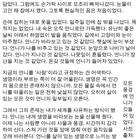
담았다. 그럼에도 손가락 사이로 모조리 빠져나갔다. 눈물이
고인 채 잠에서 깼다. 그토록 현실적인 꿈은 처음이었다.
손에 집히는 대로 옷을 입었다. 일주일 만에 집 밖을 나섰다. 목
적지는 없었다. 내 속은 오직 언니로만 가득했다. 유난히 좋은
날씨 아래서 하염없이 발을 움직였다. 길에서 고양이와 눈이
마주쳤다. 언니가 바라보고 있는 것 같았다. 햇살에 눈이 부셨
다. 언니가 나를 비추고 있는 것 같았다. 눈앞으로 나비가 날아
갔다. 언니가 지나간 것 같았다. 나뭇잎이 흔들렸다. 언니가 장
난을 치는 것 같았다. 온갖 것들에 언니가 들어차 있었다.
지금의 언니를 ‘사람’이라고 규정하는 건 어색하다.
생명이라 부르는 쪽이 더 잘 어울린다. 생명은 꼭 인간
모든
의 몸으로만 존재하지 않으니까. 모든 물질 속에서 언
풍경
니를 떠올리는 일은 전혀 낯설지 않았다. 오히려 살아
에 언
있는 모든 것이 언니의 일부일지 모른다.
니가
깃들
그래서 그의 존재는 내가 세계를 사유하는 방식이 됐
어 있
다. 언니는 내게 생명을 바라보는 눈을 선물해 줬다.
었다.
이제 나는 사람뿐 아니라 사물과 풍경, 시간까지 감각
사진
하며 산다. 스쳐 가던 것들 앞에 멈춰 여린 움직임을
출처:
오래 바라본다. 언니를 살아 있는 생명으로 느끼는 방