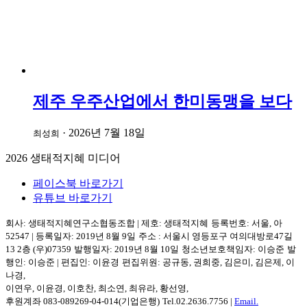
제주 우주산업에서 한미동맹을 보다
·
2026년 7월 18일
최성희
2026
생태적지혜 미디어
페이스북 바로가기
유튜브 바로가기
회사: 생태적지혜연구소협동조합
|
제호: 생태적지혜
등록번호: 서울, 아
52547
|
등록일자: 2019년 8월 9일
주소 :
서울시 영등포구
여의대방로47길
13 2층
(우)07359
발행일자: 2019년 8월 10일
청소년보호책임자: 이승준
발
행인: 이승준
|
편집인: 이윤경
편집위원: 공규동, 권희중, 김은미, 김은제, 이
나경,
이연우, 이윤경, 이호찬, 최소연, 최유라, 황선영,
후원계좌 083-089269-04-014(기업은행)
Tel.
02.2636.7756
|
Email.