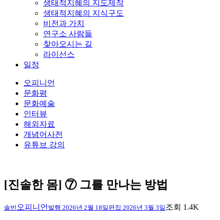
생태적지혜의 지도제작
생태적지혜의 지식구도
비전과 가치
연구소 사람들
찾아오시는 길
라이선스
일정
오피니언
문화평
문화예술
인터뷰
해외자료
개념어사전
유튜브 강의
[진솔한 몸] ⑦ 그를 만나는 방법
오피니언
조회 1.4K
솔빈
발행
2026년 2월 18일
편집
2026년 3월 3일