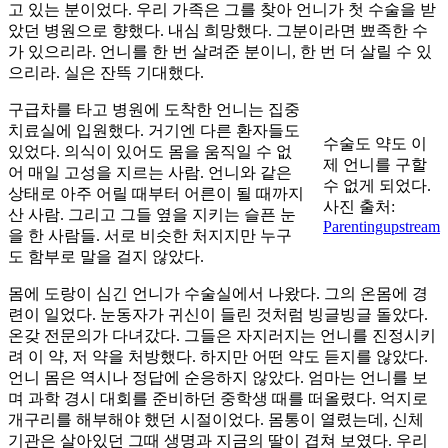
고 있는 분이었다. 우리 가족은 그를 찾아 언니가 첫 수술을 받
았던 병원으로 향했다. 내심 희망했다. 그분이라면 뾰족한 수
가 있으리라. 언니를 한 번 살려준 분이니, 한 번 더 살릴 수 있
으리라. 실은 잔뜩 기대했다.
구급차를 타고 병원에 도착한 언니는 집중
치료실에 입원했다. 거기엔 다른 환자들도
수술도 약도 이
있었다. 의식이 있어도 몸을 움직일 수 없
제 언니를 구할
어 매일 고성을 지르는 사람. 언니와 같은
수 없게 되었다.
상태로 아주 어릴 때부터 어른이 될 때까지
사진 출처:
산 사람. 그리고 그들 옆을 지키는 슬픈 눈
Parentingupstream
을 한 사람들. 서로 비슷한 처지지만 누구
도 함부로 말을 걸지 않았다.
몸에 도랑이 심긴 언니가 수술실에서 나왔다. 그의 온몸에 경
련이 일었다. 눈동자가 귀신이 들린 것처럼 빙글빙글 돌았다.
온갖 전문의가 다녀갔다. 그들은 자지러지는 언니를 진정시키
려 이 약, 저 약을 처방했다. 하지만 어떤 약도 듣지를 않았다.
언니 몸은 역시나 정답에 순응하지 않았다. 엄마는 언니를 보
며 과학 경시 대회를 준비하던 중학생 때를 떠올렸다. 억지로
개구리를 해부해야 했던 시절이었다. 몸통이 열렸는데, 신체
기관은 살아있던 그때 생명과 지금의 딸이 겹쳐 보였다. 우리