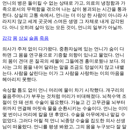
언니의 병은 돌이킬 수 없는 상태로 가고, 의료의 냉정함과 가
족으로서의 무력함을 겪으며 나는 삶이 붕괴되는 시간을 통과
한다. 상실의 고통 속에서, 언니는 더 이상 한 사람이 아니라 사
라지지 않고 세계 곳곳에 스며든 생명 그 자체로 내게 감각된
다. 아니 오히려 살아 있는 모든 것이, 언니의 일부가 아닐까.
감각
몸
상실
슬픔
죽음
의사가 주저 없이 다가왔다. 중환자실에 있는 언니가 숨이 다
하면 그 몸을 연구용으로 기증할 의향이 있냐고 물었다. 언니
의 몸이 견뎌 온 질곡의 세월이 그들에겐 흥미로웠나 보다. 의
사는 그의 몸을 내어 달라는 말을 조금도 망설이지 않고 내뱉
는다. 사람을 살린다는 이가 그 사람을 사랑하는 이의 마음을
헤아리지 못했다.
속상할 틈도 없이 언니 머리에 물이 차기 시작했다. 개구리의
울음주머니가 부푸는 것처럼 머리가 비대해졌다. 뇌척수액 조
절이 안 돼 션트 수술이 필요했다. 가늘고 긴 고무관을 뇌부터
위까지 연결해 머릿속 물을 순환시키는 수술이다. 언니는 이미
몇 번이나 머리에 칼을 댄 후였다. 수술을 아무에게나 맡길 수
없었다. 그러다 어릴 적 언니 뇌종양 수술을 집도한 의사 선생
님이 떠올랐다. 언니를 평생 봐왔고, 그의 몸을 누구보다 잘 알