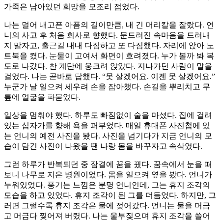
가족은 남아있던 희망을 모조리 접었다.
나는 덜어 내고픈 아픔의 길이만큼, 내 긴 머리칼을 잘랐다. 언
니의 사고 후 처음 회사로 향했다. 문드러진 속마음을 드러내
지 말자고, 출근길 내내 다짐하고 또 다짐했다. 자리에 앉아 노
트북을 켰다. 눈물이 고여서 화면이 흐려졌다. 누가 볼까 봐 복
도로 나갔다. 찬 계단에 웅크려 앉았다. 지나가던 사람이 말을
걸었다. 나는 곧바로 답했다. “못 살겠어요. 이젠 못 살겠어요.”
누군가 날 일으켜 세우려 손을 잡아챘다. 손길을 뿌리치고 무
릎에 얼굴을 파묻었다.
일상을 멈춰야 했다. 하루도 빠짐없이 술을 마셨다. 집에 걸려
있는 십자가를 향해 욕을 퍼부었다. 매일 휴대폰 사진첩에 있
는 언니의 예전 사진을 봤다. 사진을 넘기다가 지금 언니의 모
습이 담긴 사진이 나왔을 땐 나랑 몸을 바꾸자고 속삭였다.
그런 하루가 반복되던 중 잠결에 꿈을 꿨다. 꿈속에서 눈을 떠
보니 나무로 지은 병원이었다. 몸을 일으켜 옆을 봤다. 언니가
누워있었다. 풍기는 느낌은 분명 언니인데, 그는 휴지 조각의
모습을 하고 있었다. 휴지 조각이 된 그를 더듬었다. 하지만, 그
러면 그럴수록 휴지 조각은 물에 젖어갔다. 언니는 물을 머금
고 머금다 찢어져 버렸다. 나는 울부짖으며 휴지 조각을 쓸어