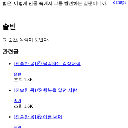
darutpl
법은, 이렇게 만물 속에서 그를 발견하는 일뿐이니까.
솔빈
그 순간, 녹색이 보인다.
관련글
[진솔한 몸] ④ 울컥하는 감정처럼
솔빈
조회 1.8K
[진솔한 몸] ⑤ 행복을 알던 사람
솔빈
조회 1.6K
[진솔한 몸] ⑥ 이름 너머
솔빈