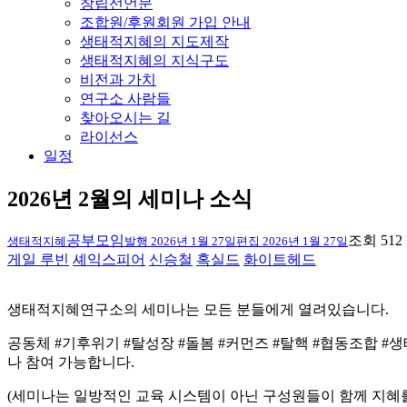
창립선언문
조합원/후원회원 가입 안내
생태적지혜의 지도제작
생태적지혜의 지식구도
비전과 가치
연구소 사람들
찾아오시는 길
라이선스
일정
2026년 2월의 세미나 소식
공부모임
조회 512
생태적지혜
발행
2026년 1월 27일
편집
2026년 1월 27일
게일 루빈
셰익스피어
신승철
혹실드
화이트헤드
생태적지혜연구소의 세미나는 모든 분들에게 열려있습니다.
공동체 #기후위기 #탈성장 #돌봄 #커먼즈 #탈핵 #협동조합 #
나 참여 가능합니다.
(세미나는 일방적인 교육 시스템이 아닌 구성원들이 함께 지혜