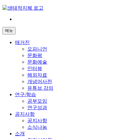
Skip
to
content
전
환
메뉴
은
빠
매거진
르
오피니언
게
문화평
삶
문화예술
은
인터뷰
느
해외자료
리
개념어사전
게
유튜브 강의
연구/학습
공부모임
연구성과
공지사항
공지사항
소식나눔
소개