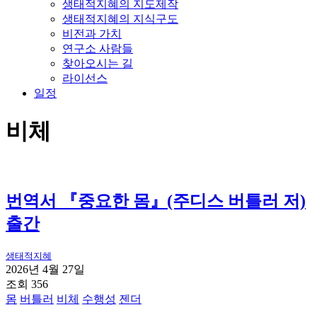
생태적지혜의 지도제작
생태적지혜의 지식구도
비전과 가치
연구소 사람들
찾아오시는 길
라이선스
일정
비체
번역서 『중요한 몸』(주디스 버틀러 저)
출간
생태적지혜
2026년 4월 27일
조회 356
몸
버틀러
비체
수행성
젠더