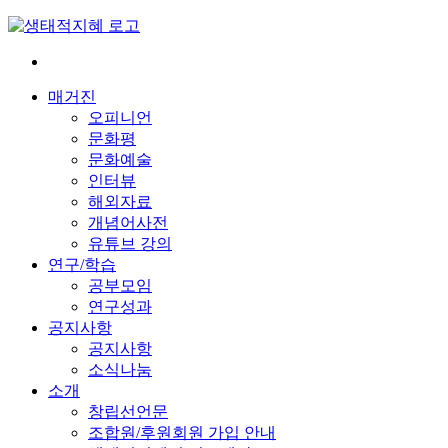
Skip
to
content
전
환
매거진
은
오피니언
빠
문화평
르
문화예술
게
인터뷰
삶
해외자료
은
개념어사전
느
유튜브 강의
리
연구/학습
게
공부모임
연구성과
공지사항
공지사항
소식나눔
소개
창립선언문
조합원/후원회원 가입 안내