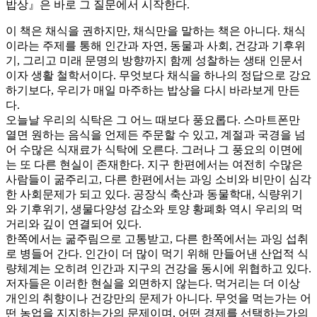
밥상』은 바로 그 질문에서 시작한다.
이 책은 채식을 권하지만, 채식만을 말하는 책은 아니다. 채식
이라는 주제를 통해 인간과 자연, 동물과 사회, 건강과 기후위
기, 그리고 미래 문명의 방향까지 함께 성찰하는 생태 인문서
이자 생활 철학서이다. 무엇보다 채식을 하나의 정답으로 강요
하기보다, 우리가 매일 마주하는 밥상을 다시 바라보게 만든
다.
오늘날 우리의 식탁은 그 어느 때보다 풍요롭다. 스마트폰만
열면 원하는 음식을 언제든 주문할 수 있고, 계절과 국경을 넘
어 수많은 식재료가 식탁에 오른다. 그러나 그 풍요의 이면에
는 또 다른 현실이 존재한다. 지구 한편에서는 여전히 수많은
사람들이 굶주리고, 다른 한편에서는 과잉 소비와 비만이 심각
한 사회문제가 되고 있다. 공장식 축산과 동물학대, 식량위기
와 기후위기, 생물다양성 감소와 토양 황폐화 역시 우리의 먹
거리와 깊이 연결되어 있다.
한쪽에서는 굶주림으로 고통받고, 다른 한쪽에서는 과잉 섭취
로 병들어 간다. 인간이 더 많이 먹기 위해 만들어낸 산업적 식
량체계는 오히려 인간과 지구의 건강을 동시에 위협하고 있다.
저자들은 이러한 현실을 외면하지 않는다. 먹거리는 더 이상
개인의 취향이나 건강만의 문제가 아니다. 무엇을 먹는가는 어
떤 농업을 지지하는가의 문제이며, 어떤 경제를 선택하는가의