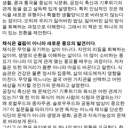
생활, 콩과 통곡물 중심의 식문화, 공장식 축산과 기후위기의
관계 등을 쉽고 설득력 있게 설명한다. 특히 인상적인 것은 채
식을 새로운 유행이나 특별한 생활양식으로 바라보지 않는다
는 점이다. 오히려 우리가 잃어버린 밥상, 잃어버린 삶의 방식
을 회복하는 과정으로 이해한다. 그래서 이 책은 또 하나의 의
미 있는 전환을 제안한다.
채식은 결핍이 아니라 새로운 풍요의 발견이다
.
채식은 무엇을 포기하는 삶이 아니다. 자연의 리듬을 회복하는
삶이며, 생명의 순환을 이해하는 삶이다. 더 많이 소비하는 풍
요가 아니라 더 깊게 관계 맺는 풍요를 배우는 과정이다. 저자
들은 또한 먹거리가 몸뿐 아니라 마음도 바꾼다고 말한다. 식
습관은 건강은 물론 정서와 집중력, 삶의 태도에까지 영향을
미친다. 무엇을 먹느냐는 결국 어떤 가치관을 선택하고 어떤
세상을 지지할 것인가의 문제라고 설명한다.
공장식 축산은 왜 문제인가? 기후위기와 육식은 어떤 관계가
있는가? 왜 한 끼의 육식이 여러 사람의 식량과 연결되는가?
왜 로컬푸드와 종자주권, 슬로우푸드와 공동체 밥상이 중요한
가? 이 질문들을 따라가다 보면 독자는 어느새 채식을 단순한
식단의 문제가 아니라 생명과 평화, 공존과 지속가능성의 문제
로 바라보게 된다.
그리고 이 책은 우리에게 또 하나의 발상 전환을 요구한다. 한