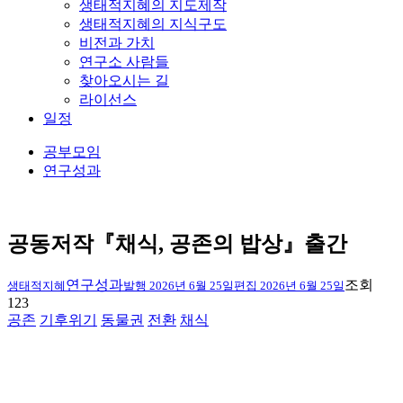
생태적지혜의 지도제작
생태적지혜의 지식구도
비전과 가치
연구소 사람들
찾아오시는 길
라이선스
일정
공부모임
연구성과
공동저작『채식, 공존의 밥상』출간
연구성과
조회
생태적지혜
발행
2026년 6월 25일
편집
2026년 6월 25일
123
공존
기후위기
동물권
전환
채식