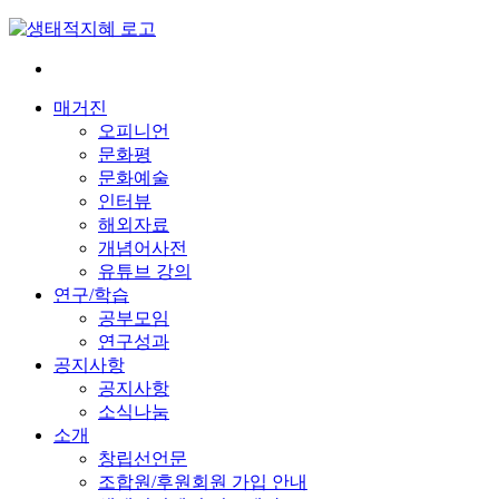
Skip
to
content
전
환
매거진
은
오피니언
빠
문화평
르
문화예술
게
인터뷰
삶
해외자료
은
개념어사전
느
유튜브 강의
리
연구/학습
게
공부모임
연구성과
공지사항
공지사항
소식나눔
소개
창립선언문
조합원/후원회원 가입 안내