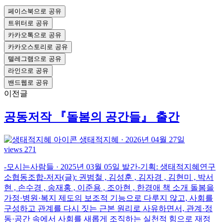
페이스북으로 공유
트위터로 공유
카카오톡으로 공유
카카오스토리로 공유
텔레그램으로 공유
라인으로 공유
밴드웹로 공유
이전글
공동저작 『돌봄의 공간들』 출간
생태적지혜
·
2026년 04월 27일
views 271
-모시는사람들 · 2025년 03월 05일 발간-기획: 생태적지혜연구
소협동조합-저자(글): 권범철 , 김성훈 , 김자경 , 김현미 , 박서
현 , 손수경 , 송재홍 , 이준용 , 조아현 , 한경애 책 소개 돌봄을
가정·병원·복지 제도의 보조적 기능으로 다루지 않고, 사회를
구성하고 관계를 다시 짓는 근본 원리로 사유하면서, 관계·정
동·공간 속에서 사회를 새롭게 조직하는 실천적 힘으로 재정