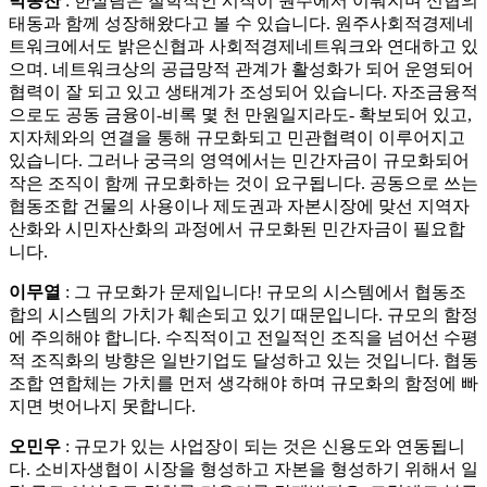
박종찬
: 한살림은 철학적인 시작이 원주에서 이뤄지며 신협의
태동과 함께 성장해왔다고 볼 수 있습니다. 원주사회적경제네
트워크에서도 밝은신협과 사회적경제네트워크와 연대하고 있
으며. 네트워크상의 공급망적 관계가 활성화가 되어 운영되어
협력이 잘 되고 있고 생태계가 조성되어 있습니다. 자조금융적
으로도 공동 금융이-비록 몇 천 만원일지라도- 확보되어 있고,
지자체와의 연결을 통해 규모화되고 민관협력이 이루어지고
있습니다. 그러나 궁극의 영역에서는 민간자금이 규모화되어
작은 조직이 함께 규모화하는 것이 요구됩니다. 공동으로 쓰는
협동조합 건물의 사용이나 제도권과 자본시장에 맞선 지역자
산화와 시민자산화의 과정에서 규모화된 민간자금이 필요합
니다.
이무열
: 그 규모화가 문제입니다! 규모의 시스템에서 협동조
합의 시스템의 가치가 훼손되고 있기 때문입니다. 규모의 함정
에 주의해야 합니다. 수직적이고 전일적인 조직을 넘어선 수평
적 조직화의 방향은 일반기업도 달성하고 있는 것입니다. 협동
조합 연합체는 가치를 먼저 생각해야 하며 규모화의 함정에 빠
지면 벗어나지 못합니다.
오민우
: 규모가 있는 사업장이 되는 것은 신용도와 연동됩니
다. 소비자생협이 시장을 형성하고 자본을 형성하기 위해서 일