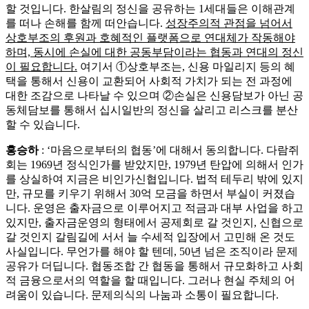
할 것입니다. 한살림의 정신을 공유하는 1세대들은 이해관계
를 떠나 손해를 함께 떠안습니다.
성장주의적 관점을 넘어서
상호부조의 후원과 호혜적인 플랫폼으로 연대체가 작동해야
하며, 동시에 손실에 대한 공동부담이라는 협동과 연대의 정신
이 필요합니다.
여기서 ①상호부조는, 신용 마일리지 등의 혜
택을 통해서 신용이 교환되어 사회적 가치가 되는 전 과정에
대한 조감으로 나타날 수 있으며 ②손실은 신용담보가 아닌 공
동체담보를 통해서 십시일반의 정신을 살리고 리스크를 분산
할 수 있습니다.
홍승하
: ‘마음으로부터의 협동’에 대해서 동의합니다. 다람쥐
회는 1969년 정식인가를 받았지만, 1979년 탄압에 의해서 인가
를 상실하여 지금은 비인가신협입니다. 법적 테두리 밖에 있지
만, 규모를 키우기 위해서 30억 모금을 하면서 부실이 커졌습
니다. 운영은 출자금으로 이루어지고 적금과 대부 사업을 하고
있지만, 출자금운영의 형태에서 공제회로 갈 것인지, 신협으로
갈 것인지 갈림길에 서서 늘 수세적 입장에서 고민해 온 것도
사실입니다. 무언가를 해야 할 텐데, 50년 넘은 조직이라 문제
공유가 더딥니다. 협동조합 간 협동을 통해서 규모화하고 사회
적 금융으로서의 역할을 할 때입니다. 그러나 현실 주체의 어
려움이 있습니다. 문제의식의 나눔과 소통이 필요합니다.