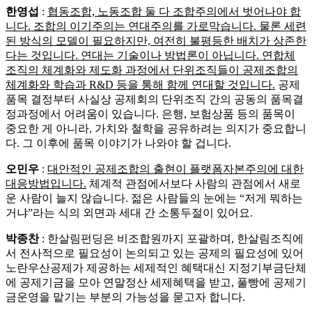
한영섭
:
협동조합, 노동조합 둘 다 조합주의에서 벗어나야 합
니다. 조합의 이기주의는 연대주의를 가로막습니다. 물론 세련
된 방식의 모델이 필요하지만, 여전히 불평등한 배치가 상존한
다는 것입니다. 연대는 기술이나 방법론이 아닙니다. 연합체
조직의 체계화와 제도화 과정에서 단위조직들이 공제조합의
체계화와 학습과 R&D 등을 통해 함께 연대할 것입니다.
공제
품목 결정부터 사실상 공제회의 단위조직 간의 공동의 품목결
정과정에서 어려움이 있습니다. 은행, 보험상품 등의 품목이
중요한 게 아니라, 가치와 철학을 공유하려는 의지가 중요합니
다. 그 이후에 품목 이야기가 나와야 할 겁니다.
오민우
:
대안적인 공제조합의 출현이 플랫폼자본주의에 대한
대응방법입니다.
체계적 관점에서보다 사람의 관점에서 새로
운 사람이 늘지 않습니다. 젊은 사람들의 눈에는 “저게 뭐하는
거냐”라는 식의 외면과 세대 간 소통두절이 있어요.
박종찬
: 한살림펀딩은 비조합원까지 포괄하며, 한살림조직에
서 전사적으로 필요성이 논의되고 있는 공제의 필요성에 있어
노란우산공제가 제공하는 세제적인 혜택대신 지정기부금단체
에 공제기금을 모아 연말정산 세제혜택을 받고, 풀빵에 공제기
금운영을 맡기는 부분의 가능성을 묻고자 합니다.