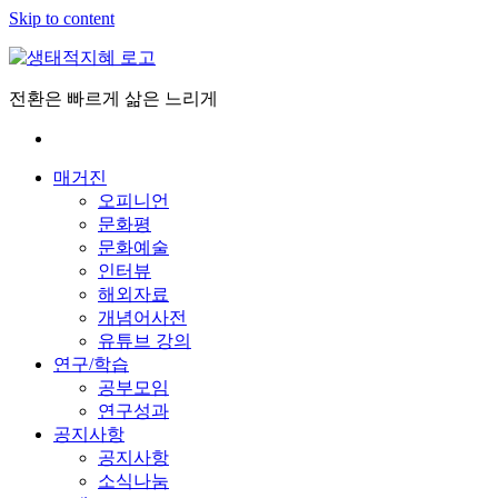
Skip to content
전환은 빠르게 삶은 느리게
매거진
오피니언
문화평
문화예술
인터뷰
해외자료
개념어사전
유튜브 강의
연구/학습
공부모임
연구성과
공지사항
공지사항
소식나눔