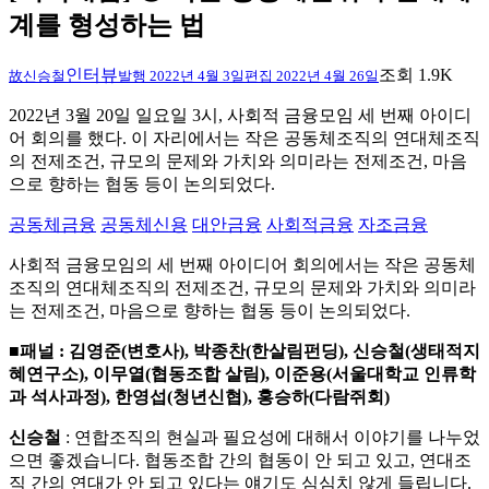
계를 형성하는 법
인터뷰
조회 1.9K
故신승철
발행
2022년 4월 3일
편집
2022년 4월 26일
2022년 3월 20일 일요일 3시, 사회적 금융모임 세 번째 아이디
어 회의를 했다. 이 자리에서는 작은 공동체조직의 연대체조직
의 전제조건, 규모의 문제와 가치와 의미라는 전제조건, 마음
으로 향하는 협동 등이 논의되었다.
공동체금융
공동체신용
대안금융
사회적금융
자조금융
사회적 금융모임의 세 번째 아이디어 회의에서는 작은 공동체
조직의 연대체조직의 전제조건, 규모의 문제와 가치와 의미라
는 전제조건, 마음으로 향하는 협동 등이 논의되었다.
■
패널 : 김영준(변호사), 박종찬(한살림펀딩), 신승철(생태적지
혜연구소), 이무열(협동조합 살림), 이준용(서울대학교 인류학
과 석사과정), 한영섭(청년신협), 홍승하(다람쥐회)
신승철
: 연합조직의 현실과 필요성에 대해서 이야기를 나누었
으면 좋겠습니다. 협동조합 간의 협동이 안 되고 있고, 연대조
직 간의 연대가 안 되고 있다는 얘기도 심심치 않게 들립니다.