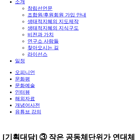
소개
창립선언문
조합원/후원회원 가입 안내
생태적지혜의 지도제작
생태적지혜의 지식구도
비전과 가치
연구소 사람들
찾아오시는 길
라이선스
일정
오피니언
문화평
문화예술
인터뷰
해외자료
개념어사전
유튜브 강의
[기획대담] ③ 작은 공동체단위가 연대체