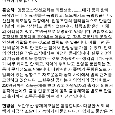
전환하기도 합니다.
홍승하
: 영등포산업선교회는 의료생협, 노느매기 등과 함께
움직였는데, 의료생협은 독립했고, 노느매기도 독립했습니다.
산선의 리모델링 과정에서 ‘협동조합의 멀티플랙스로 만들면
어떨까’ 하는 상상력도 발휘되었습니다. 협동조합 운영 자체
의 어려움이 있고, 후원금으로 운영하고 있습니다.
연합조직의
긍정성은 공동체를 묶어내는 역할이고, 작은 공동체의 운영의
안전판 역할을 하는 것으로 발휘될 수 있습니다.
이를테면 공
간 비용이 거의 안 든다는 점에서 안정성을 가질 수 있죠. 인력
의 안정성은 작은 조직에서는 여전히 문제입니다. 실무 2~3인
의 기능과 역할을 통합하는 것도 가능하다는 생각입니다. 규모
가 너무 커지면 안 되고, 지역에 뿌리박고 운영을 통합하는 것
등이 문제점으로 남습니다. 다람쥐회가 풀빵의 준회원으로 가
입되어 있는 상황으로 자조운동과 공제 사이에서 법적 근거를
고민하고 있습니다. 노란우산 공제는 자영업자의 공제회로서
250만원까지 소득공제를 받고 있고 자영업자의 출자에 의해서
움직이는데요. 금융 협동조합이 공적 금융혜택을 받도록 만들
고 출자까지 소득공제를 하는 것이 쟁점입니다.
한영섭
: 노란우산 공제회모델은 훌륭합니다. 다양한 세제 혜
택과 자금적 조달이 가능하기 때문입니다. 아쉽게도 풀빵은 정