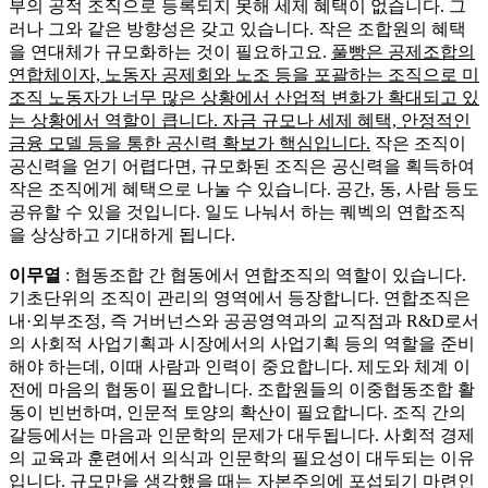
부의 공적 조직으로 등록되지 못해 세제 혜택이 없습니다. 그
러나 그와 같은 방향성은 갖고 있습니다. 작은 조합원의 혜택
을 연대체가 규모화하는 것이 필요하고요.
풀빵은 공제조합의
연합체이자, 노동자 공제회와 노조 등을 포괄하는 조직으로 미
조직 노동자가 너무 많은 상황에서 산업적 변화가 확대되고 있
는 상황에서 역할이 큽니다. 자금 규모나 세제 혜택, 안정적인
금융 모델 등을 통한 공신력 확보가 핵심입니다.
작은 조직이
공신력을 얻기 어렵다면, 규모화된 조직은 공신력을 획득하여
작은 조직에게 혜택으로 나눌 수 있습니다. 공간, 동, 사람 등도
공유할 수 있을 것입니다. 일도 나눠서 하는 퀘벡의 연합조직
을 상상하고 기대하게 됩니다.
이무열
: 협동조합 간 협동에서 연합조직의 역할이 있습니다.
기초단위의 조직이 관리의 영역에서 등장합니다. 연합조직은
내·외부조정, 즉 거버넌스와 공공영역과의 교직점과 R&D로서
의 사회적 사업기획과 시장에서의 사업기획 등의 역할을 준비
해야 하는데, 이때 사람과 인력이 중요합니다. 제도와 체계 이
전에 마음의 협동이 필요합니다. 조합원들의 이중협동조합 활
동이 빈번하며, 인문적 토양의 확산이 필요합니다. 조직 간의
갈등에서는 마음과 인문학의 문제가 대두됩니다. 사회적 경제
의 교육과 훈련에서 의식과 인문학의 필요성이 대두되는 이유
입니다.
규모만을 생각했을 때는 자본주의에 포섭되기 마련인