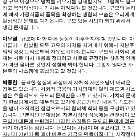
정 규모 이상으로 덩치를 키우기를 강제받지요. 그럼에도 불구
하고 목적의식이나 가치는 지켜져야 할 것입니다. 규모의 논리
에 빠져 가공식품의 품목을 확장하는 생협의 모습은 우리에게
일상적인 문제로 다가옵니다. 규모 있는 사업이 되기 위해서
생긴 문제입니다.
이무열
: 규모에 대한 다른 상상이 이루어져야 할 것입니다. 아
이쿱이나 한살림 모두 고유의 가치를 지켜내기 위해서 자본주
의의 성장 논리로부터 자유로워져야 합니다. 규모와 사회적 경
제는 서로 다시 내용을 정리하고 서로를 규정하는 상호적 연계
가 과연 올바른 것인지 성찰해 봐야 합니다. 그렇지 않다면 자
본주의 시스템에 포섭되고 말 것입니다.
박종찬
: 급격한 성장의 과정에서 자체적 자본조달이 어려운
경우도 있습니다. 사회적 금융의 가치명제와 달리 제도권 시스
템은 효율적으로 규모의 문제만을 다루고 있지요. 가치의 문제
가 한살림에서도 대두되고 있기에 공급망적인 내용의 속도전
을 넘어 조직적인 점검으로서의 협의체 회의 등을 구상하고 있
습니다.
근본적인 문제점은, 자본시장의 작동에는 건전성이 요
구되기 때문에 수평적인 다양한 조직들은 규모의 문제에 접근
하기 어렵다는 점입니다. 돈보다는 사람이 더 필요하고, 인적
자산이 기반이 될 때야 비로소 기금도 만들어집니다.
시작점이