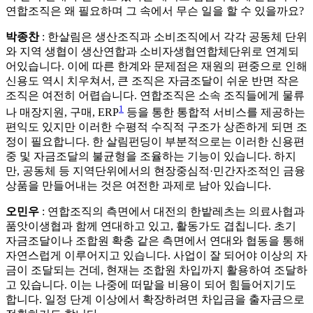
연합조직은 왜 필요하며 그 속에서 무슨 일을 할 수 있을까요?
박종찬
: 한살림은 생산조직과 소비조직에서 각각 공동체 단위
와 지역 생협이 생산연합과 소비자생협연합체단위로 연계되
어있습니다. 이에 따른 한계와 문제점은 재원의 편중으로 인해
신용도 역시 치우쳐서, 큰 조직은 자금조달이 쉬운 반면 작은
조직은 여전히 어렵습니다. 연합조직은 소속 조직들에게 물류
1
나 매장지원, 구매, ERP
등을 통한 통합적 서비스를 제공하는
편익도 있지만 이러한 수평적 수직적 구조가 상존하게 되면 조
정이 필요합니다. 한 살림펀딩이 부분적으로는 이러한 신용편
중 및 자금조달의 불균형을 조율하는 기능이 있습니다. 하지
만, 공동체 등 지역단위에서의 현장중심적·민간자조적인 금융
상품을 만들어내는 것은 여전한 과제로 남아 있습니다.
오민우
: 연합조직의 측면에서 대전의 한밭레츠는 의료사협과
품앗이생협과 함께 연대하고 있고, 활동가도 겹칩니다. 초기
자금조달이나 조합원 확충 같은 측면에서 연대와 협동을 통해
자연스럽게 이루어지고 있습니다. 사업이 잘 되어야 이상의 자
금이 조달되는 건데, 현재는 조합원 차입까지 활용하여 조달하
고 있습니다. 이는 나중에 떠맡을 비용이 되어 힘들어지기도
합니다. 일정 단계 이상에서 확장하려면 차입금을 출자금으로