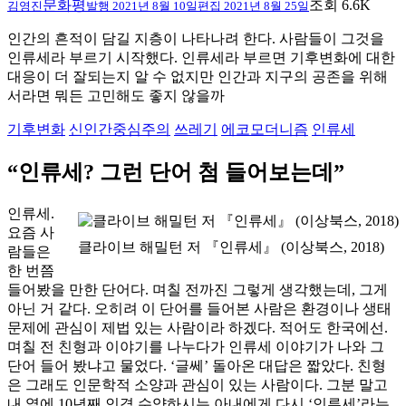
문화평
조회 6.6K
김영진
발행
2021년 8월 10일
편집
2021년 8월 25일
인간의 흔적이 담길 지층이 나타나려 한다. 사람들이 그것을
인류세라 부르기 시작했다. 인류세라 부르면 기후변화에 대한
대응이 더 잘되는지 알 수 없지만 인간과 지구의 공존을 위해
서라면 뭐든 고민해도 좋지 않을까
기후변화
신인간중심주의
쓰레기
에코모더니즘
인류세
“
인류세
?
그런 단어 첨 들어보는데
”
인류세.
요즘 사
클라이브 해밀턴 저 『인류세』 (이상북스, 2018)
람들은
한 번쯤
들어봤을 만한 단어다. 며칠 전까진 그렇게 생각했는데, 그게
아닌 거 같다. 오히려 이 단어를 들어본 사람은 환경이나 생태
문제에 관심이 제법 있는 사람이라 하겠다. 적어도 한국에선.
며칠 전 친형과 이야기를 나누다가 인류세 이야기가 나와 그
단어 들어 봤냐고 물었다. ‘글쎄’ 돌아온 대답은 짧았다. 친형
은 그래도 인문학적 소양과 관심이 있는 사람이다. 그분 말고
내 옆에 10년째 인격 수양하시는 아내에게 다시 ‘인류세’라는