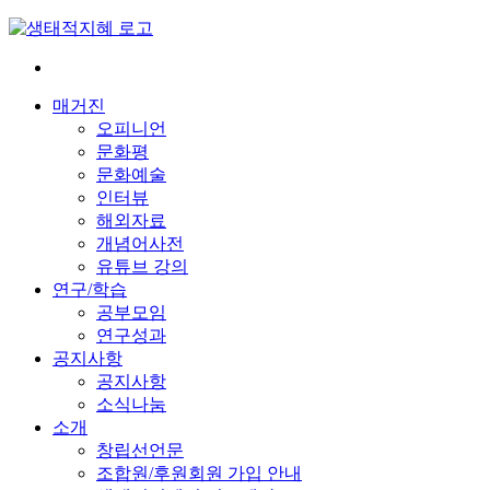
Skip
to
content
전
환
매거진
은
오피니언
빠
문화평
르
문화예술
게
인터뷰
삶
해외자료
은
개념어사전
느
유튜브 강의
리
연구/학습
게
공부모임
연구성과
공지사항
공지사항
소식나눔
소개
창립선언문
조합원/후원회원 가입 안내