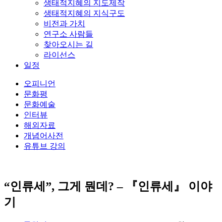
생태적지혜의 지도제작
생태적지혜의 지식구도
비전과 가치
연구소 사람들
찾아오시는 길
라이선스
일정
오피니언
문화평
문화예술
인터뷰
해외자료
개념어사전
유튜브 강의
“인류세”, 그게 뭔데? – 『인류세』 이야
기