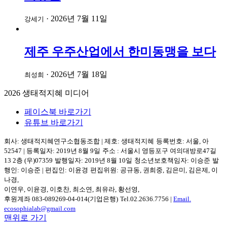
·
2026년 7월 11일
강세기
제주 우주산업에서 한미동맹을 보다
·
2026년 7월 18일
최성희
2026
생태적지혜 미디어
페이스북 바로가기
유튜브 바로가기
회사: 생태적지혜연구소협동조합
|
제호: 생태적지혜
등록번호: 서울, 아
52547
|
등록일자: 2019년 8월 9일
주소 :
서울시 영등포구
여의대방로47길
13 2층
(우)07359
발행일자: 2019년 8월 10일
청소년보호책임자: 이승준
발
행인: 이승준
|
편집인: 이윤경
편집위원: 공규동, 권희중, 김은미, 김은제, 이
나경,
이연우, 이윤경, 이호찬, 최소연, 최유라, 황선영,
후원계좌 083-089269-04-014(기업은행)
Tel.
02.2636.7756
|
Email.
ecosophialab@gmail.com
맨위로 가기