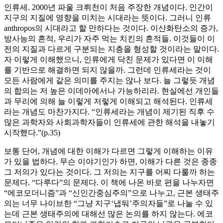
인류세. 2000년 파울 크뤼천이 처음 주장한 개념이다. 인간이
지구의 지질에 영향을 미치는 시대라는 뜻이다. 그러니 인류
anthropos의 시대라고 할 만하다는 것이다. 이산화탄소의 증가,
방사능의 흔적, 우리가 자주 먹는 치킨의 흔적들. 이것들이 이
전의 지질과 다르게 구분되는 지층을 형성할 것이라는 말이다.
자 이렇게 이해했으니, 인류에게 닥친 문제가 있다면 이 이해
를 기반으로 해결하면 되지 않을까. 그런데 인류세라는 것이
모든 사람에게 같은 의미를 주지는 않나 보다. 늘 그렇듯 개념
의 합의는 저 높은 이데아에서나 가능하리라. 현실에선 개인들
과 무리에 의해 늘 이렇게 저렇게 이해되고 해석된다. 인류세
라는 개념도 마찬가지다. “인류세라는 개념이 제기된 직후 수
많은 과학자와 사회과학자들이 인류세에 관한 해석을 내놓기
시작했다.”(p.35)
보통 단어, 개념에 대한 이해가 다르면 그렇게 이해하는 이유
가 있을 법하다. 무슨 이야기인가 하면, 이해가 다른 것은 종종
그 저의가 있다는 것이다. 그 저의는 지구를 어찌 다룰까 하는
문제다. “다루다”의 문제다. 이 책에 나온 바로 편을 나누자면
“에코모더니즘”과 “신인간중심주의”으로 나누고, 근본 생태주
의는 너무 나이브한 “그냥 지구‘냅둬’주의자들”로 나눌 수 있
는데 근본 생태주의에 대해선 많은 논의를 하지 않는다. 에코