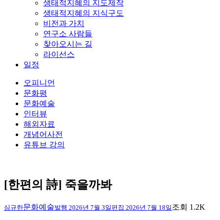
생태적지혜의 지도제작
생태적지혜의 지식구도
비전과 가치
연구소 사람들
찾아오시는 길
라이선스
일정
오피니언
문화평
문화예술
인터뷰
해외자료
개념어사전
유튜브 강의
[한편의 詩] 죽을까봐
문화예술
조회 1.2K
심규한
발행
2026년 7월 3일
편집
2026년 7월 18일