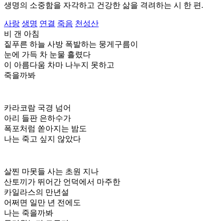
생명의 소중함을 자각하고 건강한 삶을 격려하는 시 한 편.
사랑
생명
연결
죽음
천성산
비 갠 아침
짙푸른 하늘 사방 폭발하는 뭉게구름이
눈에 가득 차 눈물 흘렸다
이 아름다움 차마 나누지 못하고
죽을까봐
카라코람 국경 넘어
아리 들판 은하수가
폭포처럼 쏟아지는 밤도
나는 죽고 싶지 않았다
살찐 마못들 사는 초원 지나
산토끼가 뛰어간 언덕에서 마주한
카일라스의 만년설
어쩌면 일만 년 전에도
나는 죽을까봐