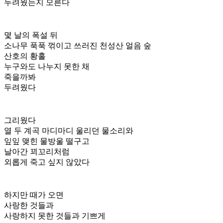
두려웠는지 모른다
몇 날의 폭설 뒤
소나무 푹푹 꺾이고 쓰러진 천성산 얼음 숲
산호의 황홀
누구와도 나누지 못한 채
죽을까봐
두려웠다
그리웠다
열 두 계곡 마디마디 울리던 물소리와
잎잎 맺힌 물방울 떨구고
날아간 꾀꼬리처럼
외롭게 죽고 싶지 않았다
하지만 때가 오면
사랑한 것들과
사랑하지 못한 것들과 기쁘게