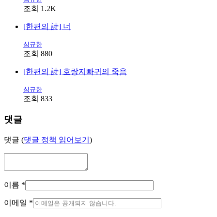
조회 1.2K
[한편의 詩] 너
심규한
조회 880
[한편의 詩] 호랑지빠귀의 죽음
심규한
조회 833
댓글
댓글 (
댓글 정책 읽어보기
)
이름
*
이메일
*