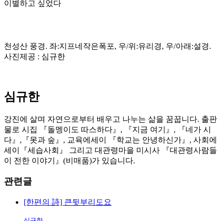
이별하고 싶었다
천성산 풍경. 좌:지프네작은폭포, 우/위:유리경, 우/아래:설경.
사진제공 : 심규한
심규한
강진에 살며 자연으로부터 배우고 나누는 삶을 꿈꿉니다. 출판
물로 시집 『돌멩이도 따스하다』, 『지금 여기』, 『네가 시
다』,『못과 숲』, 교육에세이 『학교는 안녕하신가』, 사회에
세이『세습사회』 그리고 대관령마을 미시사 『대관령사람들
이 전한 이야기』(비매품)가 있습니다.
관련글
[한편의 詩] 큰뒷부리도요
심규한