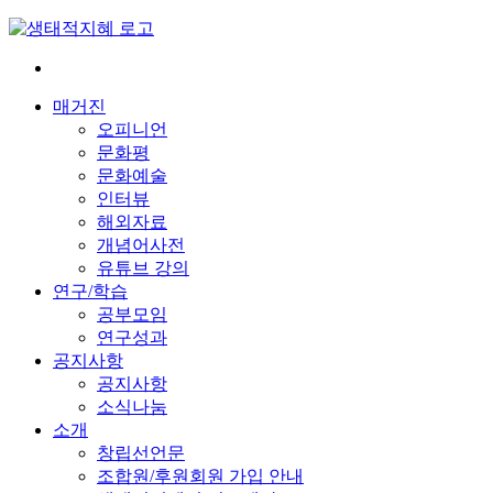
Skip
to
content
전
환
매거진
은
오피니언
빠
문화평
르
문화예술
게
인터뷰
삶
해외자료
은
개념어사전
느
유튜브 강의
리
연구/학습
게
공부모임
연구성과
공지사항
공지사항
소식나눔
소개
창립선언문
조합원/후원회원 가입 안내