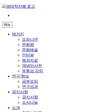
Skip
to
content
전
환
메뉴
은
빠
매거진
르
오피니언
게
문화평
삶
문화예술
은
인터뷰
느
해외자료
리
개념어사전
게
유튜브 강의
연구/학습
공부모임
연구성과
공지사항
공지사항
소식나눔
소개