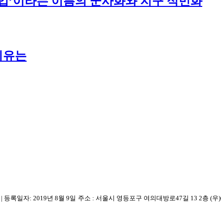
주산업’이라는 이름의 군사화와 지구 식민화
이유는
7
|
등록일자: 2019년 8월 9일
주소 :
서울시 영등포구
여의대방로47길 13 2층
(우)