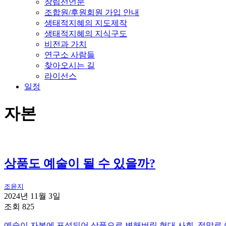
창립선언문
조합원/후원회원 가입 안내
생태적지혜의 지도제작
생태적지혜의 지식구도
비전과 가치
연구소 사람들
찾아오시는 길
라이선스
일정
자본
상품도 예술이 될 수 있을까?
조윤지
2024년 11월 3일
조회 825
예술이 자본에 포섭되어 상품으로 변해버린 현대 사회. 정말로 