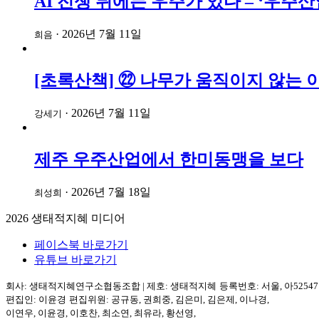
AI 전쟁 뒤에는 우주가 있다 – ‘우
·
2026년 7월 11일
희음
[초록산책] ㉒ 나무가 움직이지 않는 
·
2026년 7월 11일
강세기
제주 우주산업에서 한미동맹을 보다
·
2026년 7월 18일
최성희
2026
생태적지혜 미디어
페이스북 바로가기
유튜브 바로가기
회사: 생태적지혜연구소협동조합
|
제호: 생태적지혜
등록번호: 서울, 아5254
편집인: 이윤경
편집위원: 공규동, 권희중, 김은미, 김은제, 이나경,
이연우, 이윤경, 이호찬, 최소연, 최유라, 황선영,