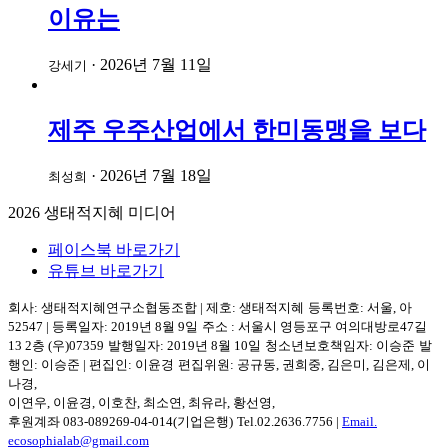
이유는
·
2026년 7월 11일
강세기
제주 우주산업에서 한미동맹을 보다
·
2026년 7월 18일
최성희
2026
생태적지혜 미디어
페이스북 바로가기
유튜브 바로가기
회사: 생태적지혜연구소협동조합
|
제호: 생태적지혜
등록번호: 서울, 아
52547
|
등록일자: 2019년 8월 9일
주소 :
서울시 영등포구
여의대방로47길
13 2층
(우)07359
발행일자: 2019년 8월 10일
청소년보호책임자: 이승준
발
행인: 이승준
|
편집인: 이윤경
편집위원: 공규동, 권희중, 김은미, 김은제, 이
나경,
이연우, 이윤경, 이호찬, 최소연, 최유라, 황선영,
후원계좌 083-089269-04-014(기업은행)
Tel.
02.2636.7756
|
Email.
ecosophialab@gmail.com