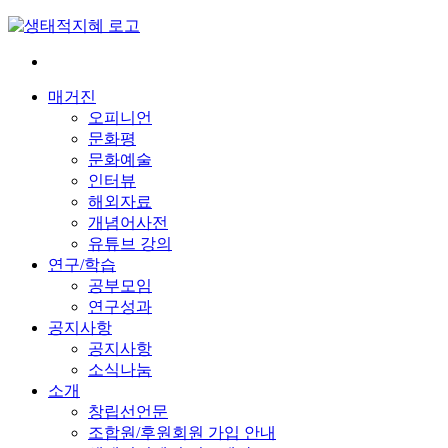
Skip
to
content
전
환
매거진
은
오피니언
빠
문화평
르
문화예술
게
인터뷰
삶
해외자료
은
개념어사전
느
유튜브 강의
리
연구/학습
게
공부모임
연구성과
공지사항
공지사항
소식나눔
소개
창립선언문
조합원/후원회원 가입 안내