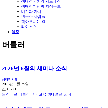
생태적지혜의 지도제작
생태적지혜의 지식구도
비전과 가치
연구소 사람들
찾아오시는 길
라이선스
일정
버틀러
2026년 6월의 세미나 소식
생태적지혜
2026년 5월 25일
조회 241
몰리에르
버틀러
생태교육
생태슬픔
젠더