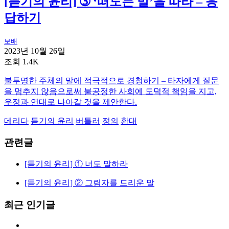
[듣기의 윤리] ➂ ‘떠도는 말’을 따라 – 응
답하기
보배
2023년 10월 26일
조회 1.4K
불투명한 주체의 말에 적극적으로 경청하기 – 타자에게 질문
을 멈추지 않음으로써 불공정한 사회에 도덕적 책임을 지고,
우정과 연대로 나아갈 것을 제안한다.
데리다
듣기의 윤리
버틀러
정의
환대
관련글
[듣기의 윤리] ① 너도 말하라
[듣기의 윤리] ② 그림자를 드리운 말
최근 인기글