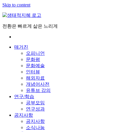
Skip to content
전환은 빠르게 삶은 느리게
매거진
오피니언
문화평
문화예술
인터뷰
해외자료
개념어사전
유튜브 강의
연구/학습
공부모임
연구성과
공지사항
공지사항
소식나눔