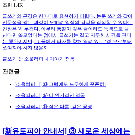
조회 1.4K
글쓰기의 곤경은 한마디로 표현하기 어렵다. 논문 쓰기와 같이
전문성을 쌓는 과정이 오히려 일상의 감각을 잠식할 수 있다는
긴장은 꽤 무겁다, 아무리 통찰이 깊은 글이라도 독백으로 끝
난다면 쓸모없다는 점에서 글쓰기는 길고 지루한 시간을 견디
는 행위이지만, 그 끝에서 타자를 향해 열려 있는 ‘곁’으로부터
쓰여져야 하지 않을까.
글쓰기
삶
소울컴퍼니
이야기
정동
관련글
[소울컴퍼니] ⑱ 그럼에도 느긋하게 꾸준히!
[소울컴퍼니] ⑰ 더 인간적인 얼굴
[소울컴퍼니] ⑯ 작은 다름, 깊은 공명
[新유토피아 안내서] ③ 새로운 세상에는