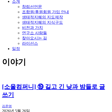
소개
창립선언문
조합원/후원회원 가입 안내
생태적지혜의 지도제작
생태적지혜의 지식구도
비전과 가치
연구소 사람들
찾아오시는 길
라이선스
일정
이야기
[소울컴퍼니] ⑲ 길고 긴 낮과 밤들로 글
쓰기
김준영
2026년 5월 26일