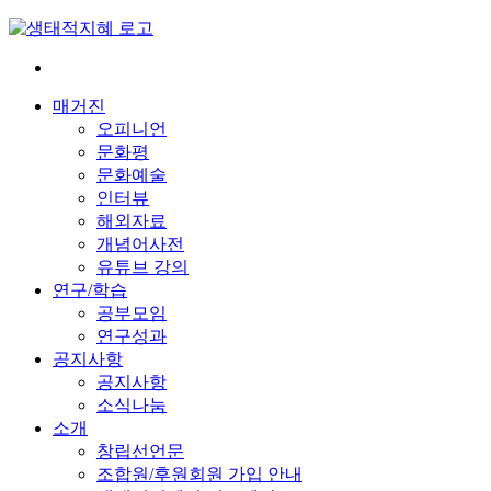
Skip
to
content
전
환
매거진
은
오피니언
빠
문화평
르
문화예술
게
인터뷰
삶
해외자료
은
개념어사전
느
유튜브 강의
리
연구/학습
게
공부모임
연구성과
공지사항
공지사항
소식나눔
소개
창립선언문
조합원/후원회원 가입 안내