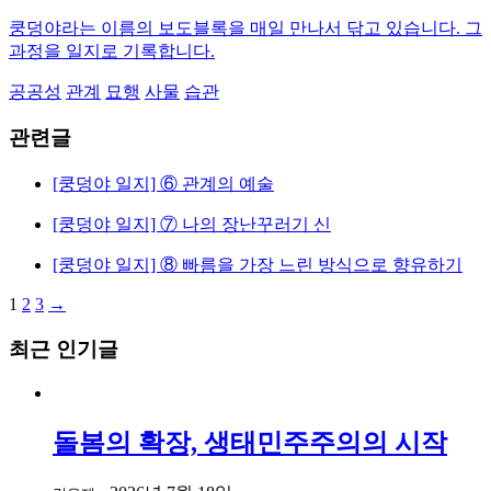
쿵덩야라는 이름의 보도블록을 매일 만나서 닦고 있습니다. 그
과정을 일지로 기록합니다.
공공성
관계
묘행
사물
습관
관련글
[쿵덩야 일지] ⑥ 관계의 예술
[쿵덩야 일지] ⑦ 나의 장난꾸러기 신
[쿵덩야 일지] ⑧ 빠름을 가장 느린 방식으로 향유하기
Page
Page
Page
Next
1
2
3
→
글
page
내
최근 인기글
비
게
돌봄의 확장, 생태민주주의의 시작
이
션