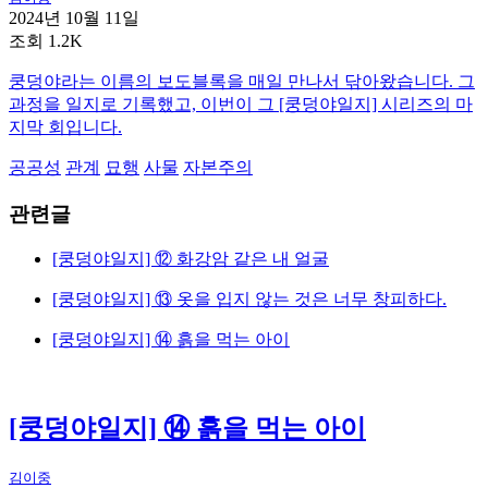
2024년 10월 11일
조회 1.2K
쿵덩야라는 이름의 보도블록을 매일 만나서 닦아왔습니다. 그
과정을 일지로 기록했고, 이번이 그 [쿵덩야일지] 시리즈의 마
지막 회입니다.
공공성
관계
묘행
사물
자본주의
관련글
[쿵덩야일지] ⑫ 화강암 같은 내 얼굴
[쿵덩야일지] ⑬ 옷을 입지 않는 것은 너무 창피하다.
[쿵덩야일지] ⑭ 흙을 먹는 아이
[쿵덩야일지] ⑭ 흙을 먹는 아이
김이중