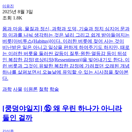
이유진
2025년 8월 3일
조회 1.8K
몸과 마음, 물질과 정신, 과학과 도덕, 기술과 정치 심지어 문과
와 이과를 나눠 생각하는 것은 널리 그리고 쉽게 받아들여지는
버릇[아비투스(Habitus)]이다. 이러한 버릇에 젖어 사는 것이
비난받은 일은 아니고 일상을 편하게 하여주기도 하지만, 때로
는 이러한 버릇을 둘러싼 갈등이 질투·원한·열등감 등이 뒤섞
인 복잡한 감정[르상티망(Ressentiment)]을 빚어내기도 한다. 이
런 버릇과 그것이 유발한 복잡한 감정에 가려졌던 오래된 개념
하나를 살펴보면서 오늘날에 유익할 수 있는 시사점을 찾아본
다.
과학
사물
이원론
철학
학술
[쿵덩야일지] ⑮ 왜 우린 하나가 아니라
둘인 걸까
김이중