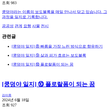
조회 983
쿵덩야라는 이름의 보도블록을 매일 만나서 닦고 있습니다. 그
과정을 일지로 기록합니다.
공공성
관계
묘행
사물
전시
관련글
[쿵덩야 일지] ⑧ 빠름을 가장 느린 방식으로 향유하기
[쿵덩야 일지] ⑨ 살과 피가 흐르는 보도블록
[쿵덩야 일지] ⑩ 플로랄폼이 되는 꿈
[쿵덩야 일지] ⑩ 플로랄폼이 되는 꿈
김이중
2024년 6월 18일
조회 927