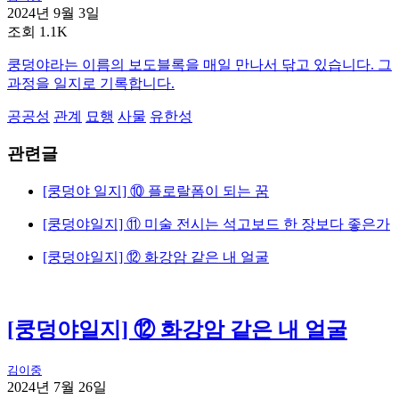
2024년 9월 3일
조회 1.1K
쿵덩야라는 이름의 보도블록을 매일 만나서 닦고 있습니다. 그
과정을 일지로 기록합니다.
공공성
관계
묘행
사물
유한성
관련글
[쿵덩야 일지] ⑩ 플로랄폼이 되는 꿈
[쿵덩야일지] ⑪ 미술 전시는 석고보드 한 장보다 좋은가
[쿵덩야일지] ⑫ 화강암 같은 내 얼굴
[쿵덩야일지] ⑫ 화강암 같은 내 얼굴
김이중
2024년 7월 26일