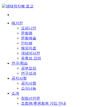
Skip
to
content
전
환
매거진
은
오피니언
빠
문화평
르
문화예술
게
인터뷰
삶
해외자료
은
개념어사전
느
유튜브 강의
리
연구/학습
게
공부모임
연구성과
공지사항
공지사항
소식나눔
소개
창립선언문
조합원/후원회원 가입 안내