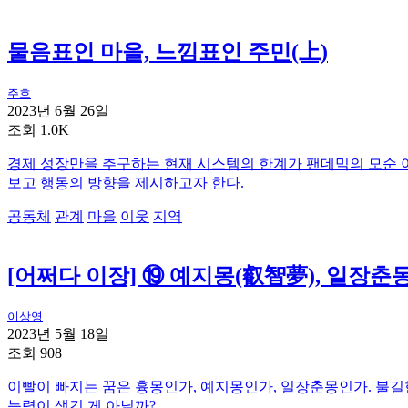
물음표인 마을, 느낌표인 주민(上)
주호
2023년 6월 26일
조회 1.0K
경제 성장만을 추구하는 현재 시스템의 한계가 팬데믹의 모순 
보고 행동의 방향을 제시하고자 한다.
공동체
관계
마을
이웃
지역
[어쩌다 이장] ⑲ 예지몽(叡智夢), 일장춘
이상영
2023년 5월 18일
조회 908
이빨이 빠지는 꿈은 흉몽인가, 예지몽인가, 일장춘몽인가. 불길
능력이 생긴 게 아닐까?