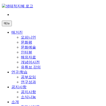
Skip
to
content
전
환
메뉴
은
빠
매거진
르
오피니언
게
문화평
삶
문화예술
은
인터뷰
느
해외자료
리
개념어사전
게
유튜브 강의
연구/학습
공부모임
연구성과
공지사항
공지사항
소식나눔
소개