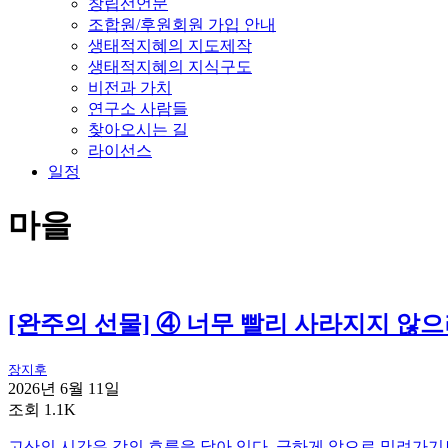
창립선언문
조합원/후원회원 가입 안내
생태적지혜의 지도제작
생태적지혜의 지식구도
비전과 가치
연구소 사람들
찾아오시는 길
라이선스
일정
마을
[완주의 선물] ④ 너무 빨리 사라지지 않
장지후
2026년 6월 11일
조회 1.1K
고산의 시간은 강의 흐름을 닮아 있다. 급하게 앞으로 밀려가기