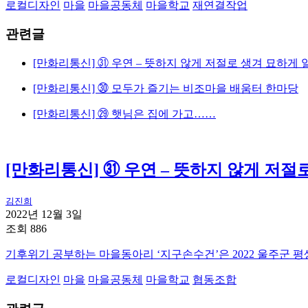
로컬디자인
마을
마을공동체
마을학교
재연결작업
관련글
[만화리통신] ㉛ 우연 – 뜻하지 않게 저절로 생겨 묘하게
[만화리통신] ㉚ 모두가 즐기는 비조마을 배움터 한마당
[만화리통신] ㉙ 햇님은 집에 가고……
[만화리통신] ㉛ 우연 – 뜻하지 않게 저
김진희
2022년 12월 3일
조회 886
기후위기 공부하는 마을동아리 ‘지구손수건’은 2022 울주군
로컬디자인
마을
마을공동체
마을학교
협동조합