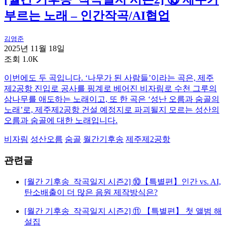
부르는 노래 – 인간작곡/AI협업
김영준
2025년 11월 18일
조회 1.0K
이번에도 두 곡입니다. ‘나무가 된 사람들’이라는 곡은, 제주
제2공항 진입로 공사를 핑계로 베어진 비자림로 수천 그루의
삼나무를 애도하는 노래이고, 또 한 곡은 ‘성난 오름과 숨골의
노래’로, 제주제2공항 건설 예정지로 파괴될지 모르는 성산의
오름과 숨골에 대한 노래입니다.
비자림
성산오름
숨골
월간기후송
제주제2공항
관련글
[월간 기후송_작곡일지 시즌2] ⑩【특별편】인간 vs. AI,
탄소배출이 더 많은 음원 제작방식은?
[월간 기후송_작곡일지 시즌2] ⑪ 【특별편】 첫 앨범 해
설집