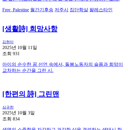
Free_Palestine
월간기후송
저주시
집단학살
팔레스타인
[생활詩] 희망사항
김현미
2025년 10월 11일
조회 931
아이의 순수한 꿈 선언 속에서, 돌봄노동자의 슬픔과 희망이
교차하는 순간을 그린 시.
[한편의 詩] 그린맨
심규한
2025년 10월 3일
조회 834
생명의 소중함을 자각하고 건강한 삶을 격려하는 생태시 한