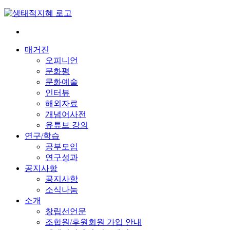
Skip
to
content
전
환
매거진
은
오피니언
빠
문화평
르
문화예술
게
인터뷰
삶
해외자료
은
개념어사전
느
유튜브 강의
리
연구/학습
게
공부모임
연구성과
공지사항
공지사항
소식나눔
소개
창립선언문
조합원/후원회원 가입 안내