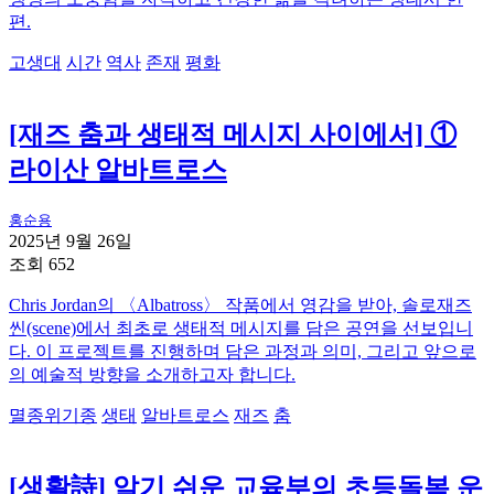
편.
고생대
시간
역사
존재
평화
[재즈 춤과 생태적 메시지 사이에서] ①
라이산 알바트로스
홍순용
2025년 9월 26일
조회 652
Chris Jordan의 〈Albatross〉 작품에서 영감을 받아, 솔로재즈
씬(scene)에서 최초로 생태적 메시지를 담은 공연을 선보입니
다. 이 프로젝트를 진행하며 담은 과정과 의미, 그리고 앞으로
의 예술적 방향을 소개하고자 합니다.
멸종위기종
생태
알바트로스
재즈
춤
[생활詩] 알기 쉬운 교육부의 초등돌봄 운