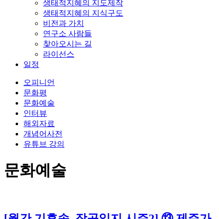
생태적지혜의 지도제작
생태적지혜의 지식구도
비전과 가치
연구소 사람들
찾아오시는 길
라이선스
일정
오피니언
문화평
문화예술
인터뷰
해외자료
개념어사전
유튜브 강의
문화예술
[월간 기후송_작곡일지 시즌2] ⑬ 제주가