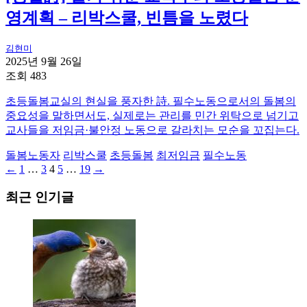
영계획 – 리박스쿨, 빈틈을 노렸다
김현미
2025년 9월 26일
조회 483
초등돌봄교실의 현실을 풍자한 詩. 필수노동으로서의 돌봄의
중요성을 말하면서도, 실제로는 관리를 민간 위탁으로 넘기고
교사들을 저임금·불안정 노동으로 갈라치는 모순을 꼬집는다.
돌봄노동자
리박스쿨
초등돌봄
최저임금
필수노동
Previous
Page
Page
Page
Page
Page
Next
←
1
…
3
4
5
…
19
→
글
page
page
내
최근 인기글
비
게
이
션