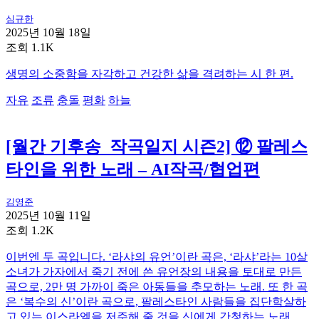
심규한
2025년 10월 18일
조회 1.1K
생명의 소중함을 자각하고 건강한 삶을 격려하는 시 한 편.
자유
조류
충돌
평화
하늘
[월간 기후송_작곡일지 시즌2] ⑫ 팔레스
타인을 위한 노래 – AI작곡/협업편
김영준
2025년 10월 11일
조회 1.2K
이번엔 두 곡입니다. ‘라샤의 유언’이란 곡은, ‘라샤’라는 10살
소녀가 가자에서 죽기 전에 쓴 유언장의 내용을 토대로 만든
곡으로, 2만 명 가까이 죽은 아동들을 추모하는 노래. 또 한 곡
은 ‘복수의 신’이란 곡으로, 팔레스타인 사람들을 집단학살하
고 있는 이스라엘을 저주해 줄 것을 신에게 간청하는 노래.